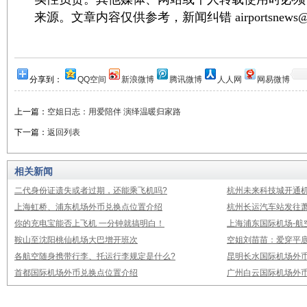
来源。文章内容仅供参考，新闻纠错 airportsnews@1
分享到：
QQ空间
新浪微博
腾讯微博
人人网
网易微博
上一篇：
空姐日志：用爱陪伴 演绎温暖归家路
下一篇：
返回列表
相关新闻
二代身份证遗失或者过期，还能乘飞机吗?
杭州未来科技城开通
上海虹桥、浦东机场外币兑换点位置介绍
杭州长运汽车站发往
你的充电宝能否上飞机 一分钟就搞明白！
上海浦东国际机场-航
鞍山至沈阳桃仙机场大巴增开班次
空姐刘苗苗：爱穿平底
各航空随身携带行李、托运行李规定是什么?
昆明长水国际机场外
首都国际机场外币兑换点位置介绍
广州白云国际机场外