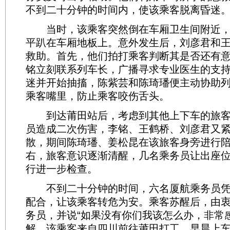
不到二十分钟的时间内，使该乘客脱离昏迷
当时，该乘客突然倒在车厢卫生间附近，
平趴在车厢地板上。意外发生后，刘彦君和
救助。首先，他们拍打乘客判断其是否还有
铭立刻联系列车长，广播寻求专业医生的支
迷并开始抽搐，陈紫芸和陈琦璠便主动协助
乘客嘴里，防止乘客咬伤舌头。
到达莆田站后，考虑到其他上下车的旅客
员造成二次伤害，李铭、王鹤桥、刘彦君又
散，期间陈琦璠、姜松昆在该旅客身旁进行陪
右，旅客意识逐渐清醒，几名乘务员让出座
行进一步检查。
不到二十分钟的时间，六名厦航乘务员凭
配合，让该乘客转危为安。乘客苏醒后，由
务员，并说“如果没有你们我该怎么办，非常感
解，该乘客来自四川前往莆田打工，早晨上