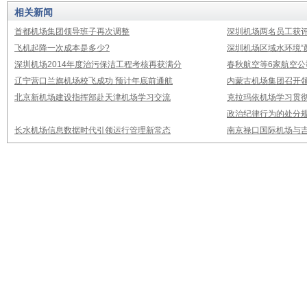
相关新闻
首都机场集团领导班子再次调整
深圳机场两名员工获评
飞机起降一次成本是多少?
深圳机场区域水环境“
深圳机场2014年度治污保洁工程考核再获满分
春秋航空等6家航空公
辽宁营口兰旗机场校飞成功 预计年底前通航
内蒙古机场集团召开
北京新机场建设指挥部赴天津机场学习交流
克拉玛依机场学习贯
政治纪律行为的处分
长水机场信息数据时代引领运行管理新常态
南京禄口国际机场与