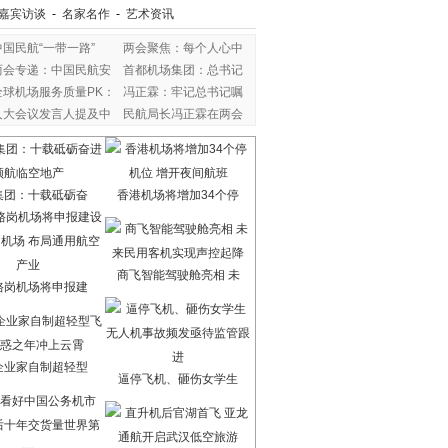
嘉宾访谈
-
名家名作
-
艺术资讯
中国民航“一带一路”
两会聚焦：每个人心中
两会专递：中国民航安
首都机场集团：总书记
全球机场服务质量PK：
冯正霖：牢记总书记嘱
人大会议发言人提及中
民航局长冯正霖在两会
集团：十载砥砺奋
香港机场将增加34个停
商飞智能驾驶舱亮相 未
骆岗机场将申报建
企业家自制超轻型
逼停飞机、砸伤女学生