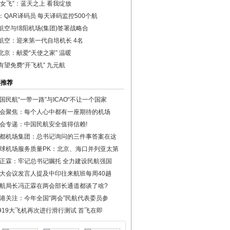
“女飞”：蓝天之上 看我绽放
：QAR译码员 每天译码监控500个航
航空与绵阳机场(集团)签署战略合
航空：迎来第一代自培机长 4名
北京：献爱“天使之家” 温暖
有望免费“开飞机” 九元航
彩推荐
国民航“一带一路”与ICAO“不让一个国家
会聚焦：每个人心中都有一座期待的机场
会专递：中国民航安全值得信赖!
都机场集团：总书记询问的三件事答案在这
球机场服务质量PK：北京、海口并列亚太第
正霖：牢记总书记嘱托 全力建设民航强国
大会议发言人提及中印往来航班每周40趟
航局长冯正霖在两会部长通道都谈了啥?
港关注：今年全国“两会”民航代表委员参
919大飞机再次进行滑行测试 首飞在即