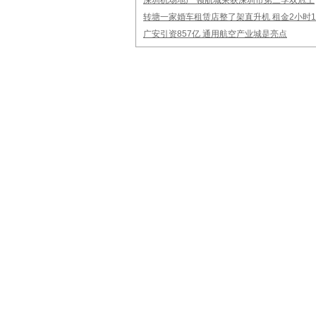
深圳机场地产 领航城荣获深圳市第三季双冠王
转塘一家婚车租赁店整了架直升机 租金2小时1
广安引资857亿 通用航空产业城是亮点