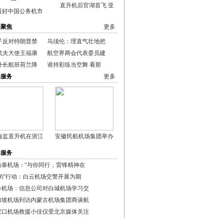
直升机后官湖首飞 亚
看好中国公务机市
港聚焦
更多
子反对特朗普禁
马须伦：理直气壮地把
代夫大使王福康
航空界两会代表委员建
外长航班荷兰降
谁持彩练当空舞 看那
港服务
更多
海监直升机在浙江
安徽民航机场集团举办
港服务
勒泰机场：“与你同行，雷锋精神在
猎豹”行动：白云机场交警开展为期
春机场：信息公司对白城机场学习交
加坡机场到访内蒙古机场集团商谈航
家口机场救援小佳仪受北京媒体关注