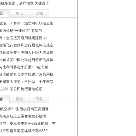
西机场集团：从严治党 为建设千
策
焦点
人物
机场：今冬第一场雪对机场航班影
国内机场“一证通关” 有望节
局：全面放开通用机场建设 对
机场飞行程序和运行最低标准规定
酋开放免签！中国人赴阿无需提前
公布放宽中国公民赴日签证的具体
与比利时将在华扩展“一站式”签
解读鼓励社会资本投建运营民用机
美国重大变更：不照做，十年美签
兰对中国公民施行落地签证
企
建设
商务
川航空杯”中国围棋西南王赛启幕
飞南京航班上乘客突发心脏病
航空：夏秋换季将开9条新航线 布
航空引进首架宽体机空客A330