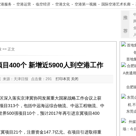
空港服务
-
空港运营
-
临空经济
-
空港文化
-
空港第一视频
-
国际空港艺术长廊
-
推
荐
业
>> 正文
首地
400个 新增近5900人到空港工作
 来源：天津日报 点击量：
291
打印本页
关闭
合肥
深入落实京津冀协同发展重大国家战略工作会议上获
冀项目313个，包括中远海运综合物流、中远工程物流、中
东莞
500强项目10个，预计2017年再引进京冀项目400
目21个，注册资金147.7亿元。在项目引进取得重