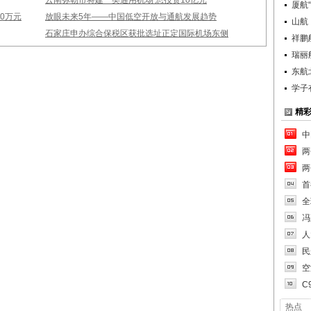
云南弥勒市将建一类通用机场 总投资10亿元
厦航
0万元
放眼未来5年——中国低空开放与通航发展趋势
山航
石家庄申办综合保税区获批选址正定国际机场东侧
祥鹏
瑞丽
东航
学子
精
中
两
两
首
全
冯
人
民
空
C
热点