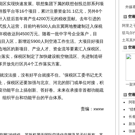
税区实现快速发展。联想集团下属的联想创投总部系列项
外媒
股平台等16个项目，累计注册资金31.1亿元，另外8个
空
入驻后首年将产生4200万元的税收贡献。去年引进的
阿里之
式投入运营，目前约有500人由京冀两地整建制迁入保税
驻马尔
年税收达到4500万元。随着一批中字号企业落户，目
土耳其
项目入区，新增近5900人到空港工作生活。大项目好项目
空
边地区的新项目、产业人才、资金流等要素汇入保税区。
定位落实，保税区制定了加快建设航空物流区、先进制造研
革开放先行区共4个工作落实方案。
没法接，没有好平台就接不住。”保税区工委书记尤天
上，保税区还要加强与北京、河北的部门或单位对接，积
一架
设功能平台上搞创新、答好卷。未来在承接非首都功能疏
空
、组织平台和功能平台的平台体系。
阿
责编：xwxw
“
长
新
张
网”的稿件，其版权属于国际空港信息网及其子站所有。其