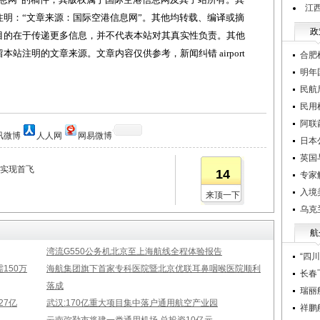
江
明：“文章来源：国际空港信息网”。其他均转载、编译或摘
政
目的在于传递更多信息，并不代表本站对其真实性负责。其他
站注明的文章来源。文章内容仅供参考，新闻纠错 airport
合肥
明年
民航
民用
阿联
讯微博
人人网
网易微博
日本
英国
将实现首飞
14
专家
入境
来顶一下
乌克
航
湾流G550公务机北京至上海航线全程体验报告
“四
150万
海航集团旗下首家专科医院暨北京优联耳鼻咽喉医院顺利
长春
落成
瑞丽
27亿
武汉:170亿重大项目集中落户通用航空产业园
祥鹏