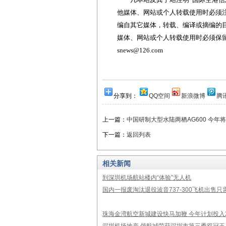
他媒体、网站或个人转载使用时必须注
编自其它媒体，转载、编译或摘编的
媒体、网站或个人转载使用时必须保留本
snews@126.com
分享到：
QQ空间
新浪微博
腾
上一篇：
中国研制大型水陆两栖AG600 今年
下一篇：
返回列表
相关新闻
到深圳机场航站楼内“体验”无人机
国内一报废淘汰退役波音737-300飞机出售只需
珠海金湾航空新城建设快马加鞭 今年计划投入