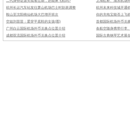
二代身份证遗失或者过期，还能乘飞机吗?
上海虹桥、浦东机场
杭州长运汽车站发往萧山机场巴士时刻表调整
杭州未来科技城开通
鞍山至沈阳桃仙机场大巴增开班次
你的充电宝能否上飞机
空姐刘苗苗：爱穿平底鞋的女孩(图)
首都国际机场外币兑
广州白云国际机场外币兑换点位置介绍
各航空随身携带行李
成都双流国际机场外币兑换点位置介绍
国际古典钢琴艺术展在