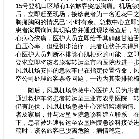
15号登机口区域有1名旅客突感胸痛。机场
后，立即赶至现场，接诊患者为一名近花甲
胸痛胸闷的情况已1小时有余。急救中心立即
患者家属询问其现病史并通过现场检查后，
心病心绞痛，医护人员立即给予其硝酸甘油
血压心率。但经初步治疗，患者症状并未得
心医护人员判断不排除心肌梗死的可能，立
要求立即将该名旅客转运至市内医院做进一
凤凰机场安排的急救车已在指定位置待命，
空公司处理旅客票务问题，一边为其安排轮
随后，凤凰机场急救中心医护人员为患者
通过救护车将患者转运至三亚市农垦医院。
仍有起伏，凤凰机场急救中心密切监测病情
者及家属，并与农垦医院急诊科建立联系。
下，患者被迅速转运至农垦医院急诊科接受
稿时，该名旅客已脱离危险，病情稳定。