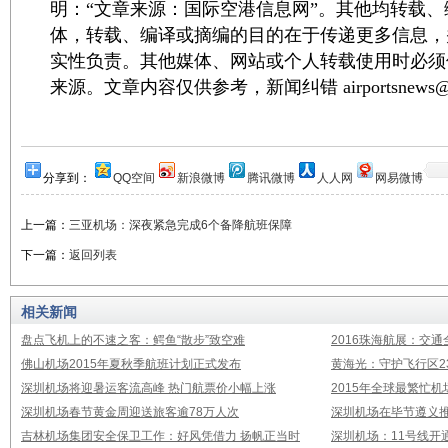
明：“文章来源：国际空港信息网”。其他均转载
体，转载、编译或摘编的目的在于传递更多信息，
实性负责。其他媒体、网站或个人转载使用时必须
来源。文章内容仅供参考，新闻纠错 airportsnews@1
分享到：
QQ空间
新浪微博
腾讯微博
人人网
网易微博
上一篇：
三亚机场：深夜紧急完成6个备降航班保障
下一篇：
返回列表
相关新闻
盘点飞机上的不速之客：鳄鱼“散步”致空难
2016珠海航展：交通
佛山机场2015年夏秋季航班计划正式发布
黄海光：守护飞行区23
深圳机场将迎暑运客流高峰 热门航票价小幅上涨
2015年全球最繁忙
深圳机场春节黄金周迎送旅客逾78万人次
深圳机场在毕节遵义推
吉林机场集团安全保卫工作：好风凭借力 扬帆正当时
深圳机场：11号线开