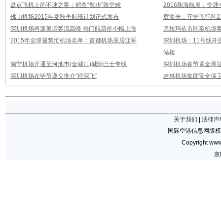
盘点飞机上的不速之客：鳄鱼“散步”致空难
2016珠海航展：交通
佛山机场2015年夏秋季航班计划正式发布
黄海光：守护飞行区23
深圳机场将迎暑运客流高峰 热门航票价小幅上涨
克拉玛依市区至机场
2015年全球最繁忙机场名单：首都机场屈居亚军
深圳机场：11号线开
站楼
南宁机场开通至河池市(金城江)城际巴士专线
深圳机场春节黄金周迎
深圳机场在毕节遵义推介“经深飞”
吉林机场集团安全保卫
关于我们
|
法律声
国际空港信息网版权
Copyright www.
京