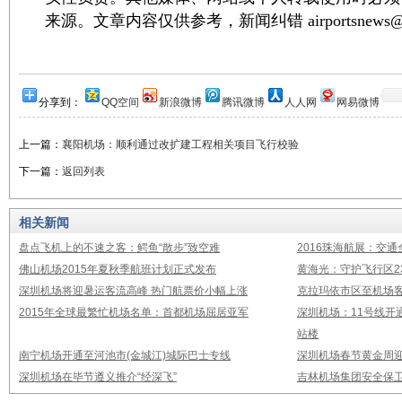
来源。文章内容仅供参考，新闻纠错 airportsnews@1
分享到：
QQ空间
新浪微博
腾讯微博
人人网
网易微博
上一篇：
襄阳机场：顺利通过改扩建工程相关项目飞行校验
下一篇：
返回列表
相关新闻
盘点飞机上的不速之客：鳄鱼“散步”致空难
2016珠海航展：交通
佛山机场2015年夏秋季航班计划正式发布
黄海光：守护飞行区23
深圳机场将迎暑运客流高峰 热门航票价小幅上涨
克拉玛依市区至机场
2015年全球最繁忙机场名单：首都机场屈居亚军
深圳机场：11号线开
站楼
南宁机场开通至河池市(金城江)城际巴士专线
深圳机场春节黄金周迎
深圳机场在毕节遵义推介“经深飞”
吉林机场集团安全保卫