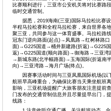
比赛顺利进行，三亚市公安机关将对比赛路
临时交通管制。
据悉，2019海南(三亚)国际马拉松比赛
半程马拉松赛和全程马拉松赛，来自世界各地
聚三亚，共同参与这一体育盛事。马拉松路
冠东门逆向路面(起点)→凤凰路→红树林路口
面)→G225国道→桶井新建路(折返)→G225
返)→G225国道(顺向路面)→御海路→三亚湾
→新城东路(北半幅路面)→玉海国际(折返南半
向)→三亚湾路→海月广场(终点)。
因赛事活动时间与三亚凤凰国际机场(以下简
航班早高峰重合，为确保比赛当天乘坐航班
影响，三亚机场提醒广大旅客朋友注意提前
门发布的交通管制信息并且尽量提早出门，
线路：
1.注意收听交通广播，关注航班动态，合