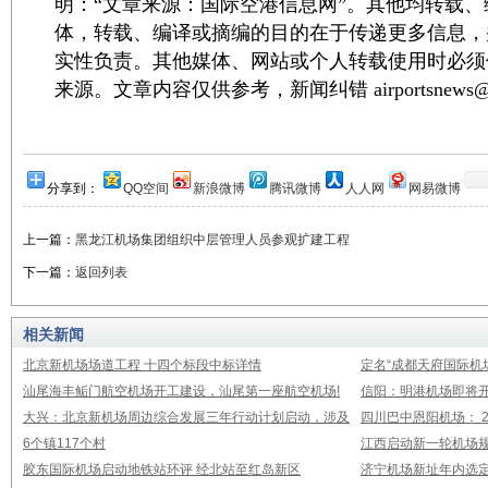
明：“文章来源：国际空港信息网”。其他均转载
体，转载、编译或摘编的目的在于传递更多信息，
实性负责。其他媒体、网站或个人转载使用时必须
来源。文章内容仅供参考，新闻纠错 airportsnews@1
分享到：
QQ空间
新浪微博
腾讯微博
人人网
网易微博
上一篇：
黑龙江机场集团组织中层管理人员参观扩建工程
下一篇：
返回列表
相关新闻
北京新机场场道工程 十四个标段中标详情
定名“成都天府国际机
汕尾海丰鲘门航空机场开工建设，汕尾第一座航空机场!
信阳：明港机场即将开
大兴：北京新机场周边综合发展三年行动计划启动，涉及
四川巴中恩阳机场： 2
6个镇117个村
江西启动新一轮机场规
胶东国际机场启动地铁站环评 经北站至红岛新区
济宁机场新址年内选定