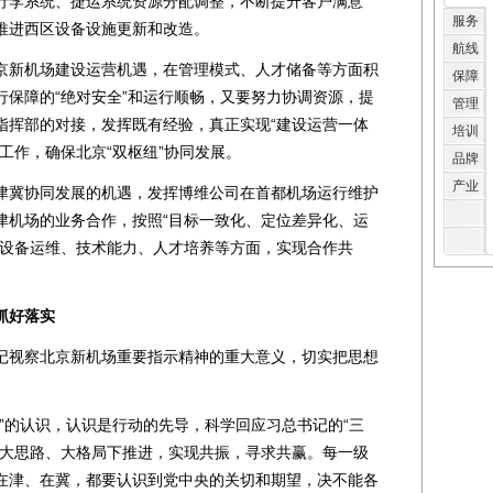
行李系统、捷运系统资源分配调整，不断提升客户满意
服务
推进西区设备设施更新和改造。
航线
新机场建设运营机遇，在管理模式、人才储备等方面积
保障
行保障的“绝对安全”和运行顺畅，又要努力协调资源，提
管理
指挥部的对接，发挥既有经验，真正实现“建设运营一体
培训
工作，确保北京“双枢纽”协同发展。
品牌
产业
冀协同发展的机遇，发挥博维公司在首都机场运行维护
津机场的业务合作，按照“目标一致化、定位差异化、运
在设备运维、技术能力、人才培养等方面，实现合作共
抓好落实
视察北京新机场重要指示精神的重大意义，切实把思想
的认识，认识是行动的先导，科学回应习总书记的“三
、大思路、大格局下推进，实现共振，寻求共赢。每一级
在津、在冀，都要认识到党中央的关切和期望，决不能各