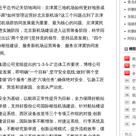
青岛
平总书记关切地询问：京津冀三地机场如何更好地形成
祥鹏
协调?如何管理运营好北京新机场?这三个问题点到了京津
东航
津冀机场群协同发展最为重要、最为核心的问题。京津冀民
瑞丽
进实施阶段，北京新机场建设进入运营筹备阶段，科学回
祥鹏
出以“两个坚持”(坚持党的领导、坚持品质发展)、“四个
阿联
股份枢纽建设、服务新机场运营筹备、服务京津冀协同发
精
局。
南
司党组提出的“1-3-5-2”总体工作要求，博维公司
空
全、促发展，即明确“一个目标”,坚守安全底线;做到“两个坚
全
遵循“四个服务”;推进“六项任务”,确保绝对安全、弘扬工匠
空
革、营造和谐家园、全面从严治党。
北
我
全为基础，以航班正常性提升为目标，全力保障好航站
两
举措，支持好股份公司国际枢纽机场建设。针对航站楼设
空
捷运系统、西区设备改造等三个专项工作组的对接;创新
冯
建设目标，国际旅客不断增加，对捷运系统、行李系统及
中
备，不断研究新举措，创新运维模式，提升流程效率，缓
热点