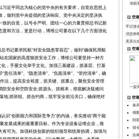
埃航
习近平同志为核心的党中央的有关要求，自觉在思想上
致，做到党中央提倡的坚决响应、党中央决定的坚决执
空
一致的自觉，以号令严明、团结一心的力量贯彻总书记新
牢记使命
态度和方法，更是行动，博维公司要在以下几个方面强化
消息称
美英出
空
总书记要求民航“对安全隐患零容忍”，做到“确保民用航
须站在国家的高度狠抓安全工作，博维公司要坚持一种方
种文化，手册文化举手文化。加强三基建设，抓基层、打基
责任清单”、“隐患清单”、“负面清单”、“管控清单”，确
全工作法，提高安全裕度，抓关键、抓重点，聚焦安全管理
一架
消防安全和空防安全;抓源头、抓根本，彻底解决疑难问
作落地;抓班组、抓合约商，筑牢安全前沿关口，确保绝对
空
春
俄
认识“创新能力和国际竞争力”的内涵，务实推动“两个能
阿
衡量发展成果的最重要目标。作为专业设备运维企业，推
德
大有可为。加强科技创新的组织领导和统筹协调，加强与
吉