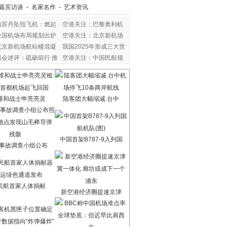
嘉宾访谈
-
名家名作
-
艺术资讯
南苏丹坠毁飞机：燃起
空港关注：巴黎奥利机
全国机场布局规划出炉
空港关注：北京新机场
北京新机场航站楼混凝
我国2025年形成三大世
两会述评：砥砺前行 推
空港关注：中国民航领
维和战士申亮亮灵
陆客团大幅缩减 台中
中国首架B787-9入列国
7事故调查小组公布
民航首家人体捐献
新空港经济圈提速京津