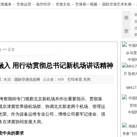
空港服务
-
空港运营
-
临空经济
-
空港文化
-
空港第一视频
-
国际空港艺术长廊
-
推
荐
点
>> 正文
中国
觉融入 用行动贯彻总书记新机场讲话精神
武 来源：
国际空港信息网
点击量：
449
打印本页
关闭
MH1
考察期间专门视察北京新机场并作出重要指示。贯彻落
成京津冀世界级机场群、协调北京新老两个机场、管理运
中国
光荣。作为设备运维专业公司，博维公司要牢记使命、强
务京津冀协同发展大局。
党中央的要求