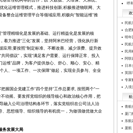
机场管理机构等的合作，以“大数据、大维保、大系统、
呼
，优化运维管理模式，推进科技创新;积极推进物联网、大
政
备整合运维管理平台等领域应用,积极向“智能运维”推
民航
合肥
“管理精细化是发展的基础、运行精益化是发展的核
明年
，着力推进“三化”发展，坚持阿米巴经营，强化执行新
民航
据应用;要按照“制定标准、不断改善、减少浪费、提升效
民用
“共同倡议”，实现“满足客户需要、运行保障正常、投入
阿联
国门运维”品牌，为客户提供放心、舒心、顺心、安心、精
日本
一个人、一项工作、一次保障”做起，实现全员参与、全业
英国
专家
入境
握国企党建工作“四个坚持”工作总要求, 按照两个“一
领导不动摇。要发挥党组织的领导核心和政治核心作用，把
航
领导融入公司治理结构各环节，落实党组织在公司法人治
青航
导、思想领导、组织领导的有机统一，为做强做优做大企
厦门
东航
厦航
服务发展大局