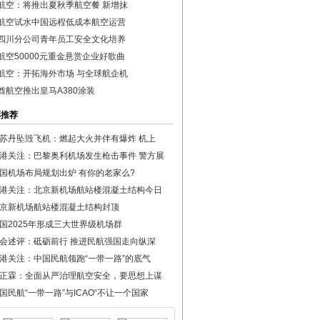
航空：将推出夏秋季航空餐 新增抹
航空试水中国远程低成本航空运营
四川分公司青年员工安全文化培养
航空50000元重金悬赏企业好歌曲
航空：开拓海外市场 与全球航企机
酋航空推出皇马A380涂装
彩推荐
苏丹坠毁飞机：燃起大火并伴有爆炸 机上
港关注：巴黎奥利机场发生枪击事件 警方展
国机场布局规划出炉 有你的老家么?
港关注：北京新机场航站楼混凝土结构今日
京新机场航站楼混凝土结构封顶
国2025年形成三大世界级机场群
会述评：砥砺前行 推进民航强国走向纵深
港关注：中国民航领跑“一带一路”的底气
正霖：全面从严治理航空安全，要思想上谋
国民航“一带一路”与ICAO“不让一个国家