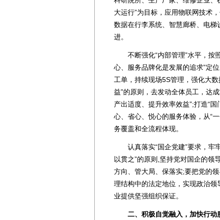
科研院所、生产厂家、维修企业、
大运行”为目标，应用物联网技术
数据在行李系统、智慧廊桥、电梯设
进。
不断强化“内部管理”水平，按照
心、服务品牌化是发展的追求”定位
工单，持续现场5S管理，强化大数
益”的原则，去发动全体员工，达成
产出适度、提升效率效益”;打造“
心、省心、悦心的服务体验，从“
务覆盖和全流程体现。
认真落实“国企党建”要求，牢牢把
以贯之”的原则,坚持党对国企的
方向、管大局、保落实;要把党的
理结构中的法定地位，实现政治领
业提供坚强组织保证。
二、积极自觉融入，加快行动