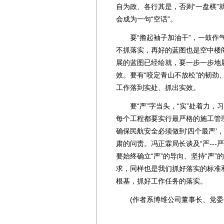
自为政、各行其是，否则“一盘棋”
会成为一句“空话”。
要“撸起袖子加油干”，一鼓作气
不抓落实，再好的蓝图也是空中楼
展的蓝图已经绘就，要一步一步地
效。要有“咬定青山不放松”的韧
工作落到实处、抓出实效。
要“严”字当头，“实”处着力，
每个工程都要实行最严格的施工管
确保民航安全必须做到‘四个最严’
肃的问责。冯正霖局长谈及“严---
要始终确立“严”的导向、坚持“严
求，同样也是我们抓好落实的标准
根基，抓好工作任务的落实。
(作者系博维公司董事长、党委书