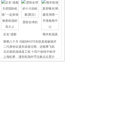
震惊全球的
定名“成都
顺丰机场真
整整八个月 马航MH370失联真相被揭开
二代身份证遗失或者过期，还能乘飞机
北京新机场场道工程 十四个标段中标详
上海虹桥、浦东机场外币兑换点位置介
杭州长运汽车站发往萧山机场巴士时刻
杭州未来科技城开通机场巴士
飞机晚点舞
国际儿童节
首都机场爱
沈阳网约车违法滞留机场航站楼拖曳辅
创新座椅扶手：航空公司提升客户体验