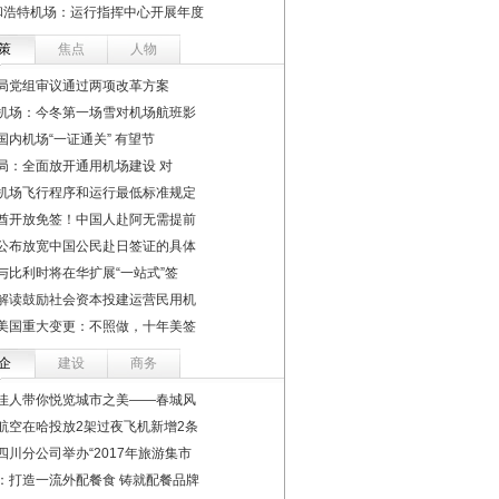
和浩特机场：运行指挥中心开展年度
策
焦点
人物
局党组审议通过两项改革方案
机场：今冬第一场雪对机场航班影
国内机场“一证通关” 有望节
局：全面放开通用机场建设 对
机场飞行程序和运行最低标准规定
酋开放免签！中国人赴阿无需提前
公布放宽中国公民赴日签证的具体
与比利时将在华扩展“一站式”签
解读鼓励社会资本投建运营民用机
美国重大变更：不照做，十年美签
企
建设
商务
佳人带你悦览城市之美——春城风
航空在哈投放2架过夜飞机新增2条
四川分公司举办“2017年旅游集市
：打造一流外配餐食 铸就配餐品牌