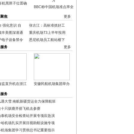
客机黑匣子位置确
BBC称中国机场准点率全
港聚焦
更多
 强化意识 自
张古江：高标准抓好工
顺丰美图深港通
重庆机场T3上半年投用
炉电子设备禁令
悉尼机场员工航站楼下
港服务
更多
海监直升机在浙江
安徽民航机场集团举办
港服务
风遇大雪 南航新疆货运全力保障航班
数十只驯鹿齐搭飞机去参赛
勒泰机场安全检查站开展专项应急演
令哈机场扎实开展目视助航设施专项
林机场集团学习贯彻总书记重要指示