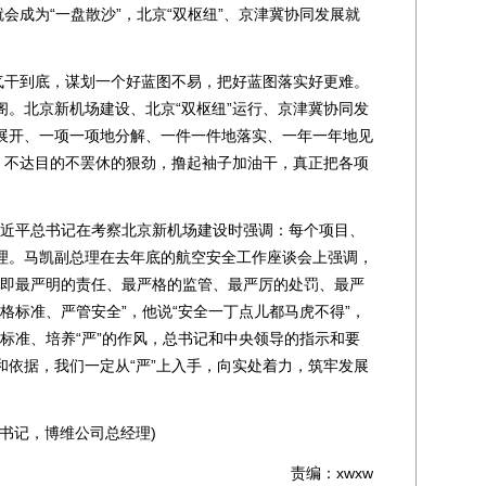
就会成为“一盘散沙”，北京“双枢纽”、京津冀协同发展就
干到底，谋划一个好蓝图不易，把好蓝图落实好更难。
阁。北京新机场建设、北京“双枢纽”运行、京津冀协同发
展开、一项一项地分解、一件一件地落实、一年一年地见
劲、不达目的不罢休的狠劲，撸起袖子加油干，真正把各项
习近平总书记在考察北京新机场建设时强调：每个项目、
理。马凯副总理在去年底的航空安全工作座谈会上强调，
，即最严明的责任、最严格的监管、最严厉的处罚、最严
严格标准、严管安全”，他说“安全一丁点儿都马虎不得”，
”的标准、培养“严”的作风，总书记和中央领导的指示和要
和依据，我们一定从“严”上入手，向实处着力，筑牢发展
记，博维公司总经理)
责编：xwxw