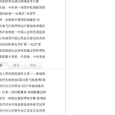
局党组审议通过两项改革方案
机场：今冬第一场雪对机场航班影
国内机场“一证通关” 有望节
局：全面放开通用机场建设 对
机场飞行程序和运行最低标准规定
酋开放免签！中国人赴阿无需提前
公布放宽中国公民赴日签证的具体
与比利时将在华扩展“一站式”签
解读鼓励社会资本投建运营民用机
美国重大变更：不照做，十年美签
企
建设
商务
佳人带你悦览城市之美——春城风
航空在哈投放2架过夜飞机新增2条
四川分公司举办“2017年旅游集市
：打造一流外配餐食 铸就配餐品牌
航空：将推出夏秋季航空餐 新增抹
航空试水中国远程低成本航空运营
四川分公司青年员工安全文化培养