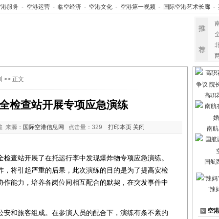
空港服务
-
空港运营
-
临空经济
-
空港文化
-
空港第一视频
-
国际空港艺术长廊
-
推
荐
训
>> 正文
高职
全检查站开展专项应急演练
懿 来源：
国际空港信息网
点击量：
329
打印本页
关闭
南航
检查站开展了在托运行李中发现爆炸物专项应急演练。
国航
炸，将引起严重的后果，此次演练的目的是为了提高安检
协作能力，培养各岗位间相互配合的默契，在突发事件中
“辣
空
安和旅客组成。在参演人员的配合下，演练有条不紊的