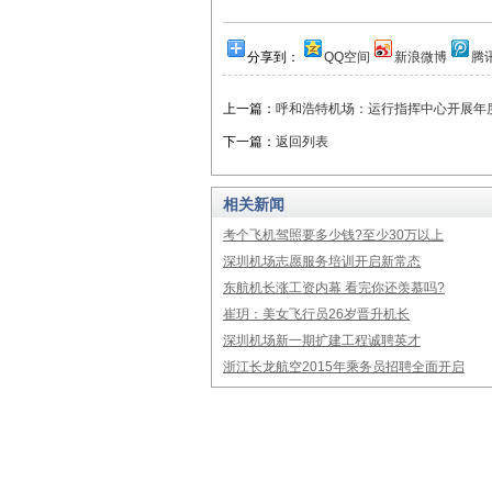
分享到：
QQ空间
新浪微博
腾
上一篇：
呼和浩特机场：运行指挥中心开展年
下一篇：
返回列表
相关新闻
考个飞机驾照要多少钱?至少30万以上
深圳机场志愿服务培训开启新常态
东航机长涨工资内幕 看完你还羡慕吗?
崔玥：美女飞行员26岁晋升机长
深圳机场新一期扩建工程诚聘英才
浙江长龙航空2015年乘务员招聘全面开启