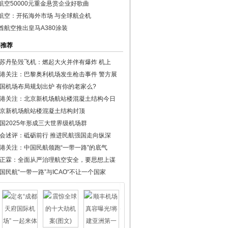
航空50000元重金悬赏企业好歌曲
航空：开拓海外市场 与全球航企机
酋航空推出皇马A380涂装
彩推荐
苏丹坠毁飞机：燃起大火并伴有爆炸 机上
港关注：巴黎奥利机场发生枪击事件 警方展
国机场布局规划出炉 有你的老家么?
港关注：北京新机场航站楼混凝土结构今日
京新机场航站楼混凝土结构封顶
国2025年形成三大世界级机场群
会述评：砥砺前行 推进民航强国走向纵深
港关注：中国民航领跑“一带一路”的底气
正霖：全面从严治理航空安全，要思想上谋
国民航“一带一路”与ICAO“不让一个国家