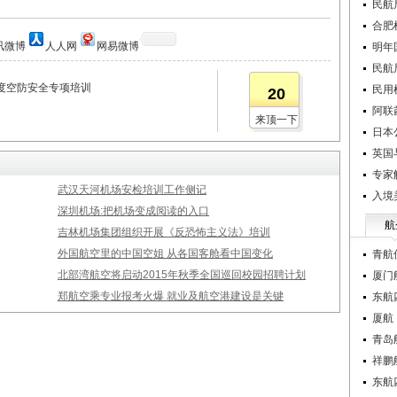
民航
合肥
讯微博
人人网
网易微博
明年
民航
度空防安全专项培训
民用
20
阿联
来顶一下
日本
英国
专家
武汉天河机场安检培训工作侧记
入境
深圳机场:把机场变成阅读的入口
航
吉林机场集团组织开展《反恐怖主义法》培训
外国航空里的中国空姐 从各国客舱看中国变化
青航
北部湾航空将启动2015年秋季全国巡回校园招聘计划
厦门
郑航空乘专业报考火爆 就业及航空港建设是关键
东航
厦航
青岛
祥鹏
东航