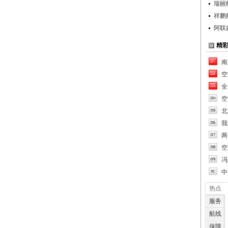
瑞丽
祥鹏
阿联
精
南
空
全
空
北
我
两
空
冯
中
热点
服务
航线
保障