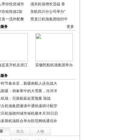
人带你悦览城市
浦东机场增长迅猛 香
空在哈投放2架
东航四川分公司举办“
打造一流外配餐
黑龙江机场集团组织中
港服务
更多
海监直升机在浙江
安徽民航机场集团举办
港服务
分时节春未至，新疆南航人还在战大
航新疆：倒春寒中的大雪夜，冷洋洋
云机场：完善航延处置预案 迎战
蒙古机场集团邀请中通快递研讨航空
家庄机场德州城市候机楼本月30日启
尔多斯机场联合举办防范网络通讯诈
策
焦点
人物