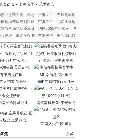
嘉宾访谈
-
名家名作
-
艺术资讯
南苏丹坠毁飞机：燃起
空港关注：巴黎奥利机
全国机场布局规划出炉
空港关注：北京新机场
北京新机场航站楼混凝
我国2025年形成三大世
两会述评：砥砺前行 推
空港关注：中国民航领
花千万买空客飞机
迎接暑运旺季 西宁机
在湘招乘 英语证
南航在疆招乘百里挑一
西南客舱部举办新
南航老机长 35年安全飞
妈”蜕变 空乘养成
“新新人类”到空姐有
港聚焦
更多