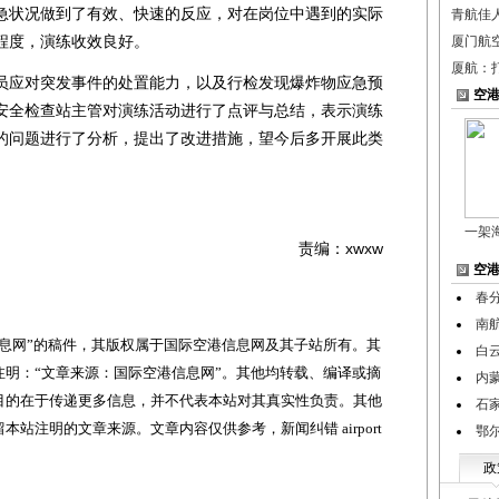
急状况做到了有效、快速的反应，对在岗位中遇到的实际
青航佳
程度，演练收效良好。
厦门航
厦航：
应对突发事件的处置能力，以及行检发现爆炸物应急预
空
安全检查站主管对演练活动进行了点评与总结，表示演练
的问题进行了分析，提出了改进措施，望今后多开展此类
一架
责编：xwxw
空
春
南
网”的稿件，其版权属于国际空港信息网及其子站所有。其
白
明：“文章来源：国际空港信息网”。其他均转载、编译或摘
内
目的在于传递更多信息，并不代表本站对其真实性负责。其他
石
站注明的文章来源。文章内容仅供参考，新闻纠错 airport
鄂
政