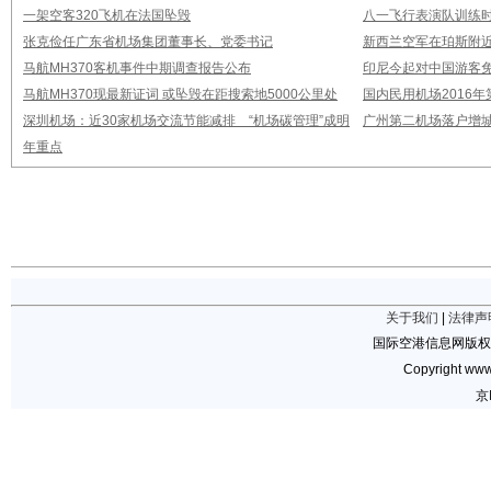
一架空客320飞机在法国坠毁
八一飞行表演队训练时
张克俭任广东省机场集团董事长、党委书记
新西兰空军在珀斯附
马航MH370客机事件中期调查报告公布
印尼今起对中国游客免
马航MH370现最新证词 或坠毁在距搜索地5000公里处
国内民用机场2016
深圳机场：近30家机场交流节能减排 “机场碳管理”成明
广州第二机场落户增城
年重点
关于我们
|
法律声
国际空港信息网版权
Copyright www.
京