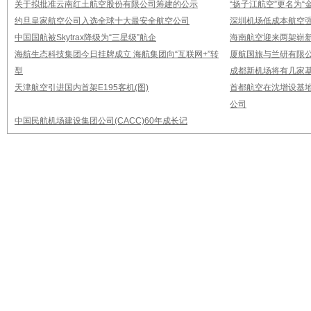
关于拟批准云南红土航空股份有限公司筹建的公示
“扬子江航空”更名为“
约旦皇家航空公司入选全球十大最安全航空公司
深圳机场低成本航空强
中国国航被Skytrax降级为“三星级”航企
海南航空迎来两架崭新A3
海航生态科技集团今日挂牌成立 海航集团向“互联网+”转
厦航国旅与兰研有限
型
成都新机场将有几家基
天津航空引进国内首架E195客机(图)
首都航空在沈增设基地
公司
中国民航机场建设集团公司(CACC)60年成长记