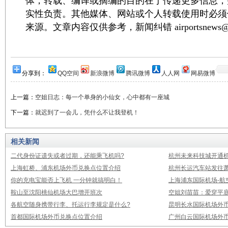
体，转载、编译或摘编的目的在于传递更多信息，
实性负责。其他媒体、网站或个人转载使用时必须
来源。文章内容仅供参考，新闻纠错 airportsnews@1
分享到：
QQ空间
新浪微博
腾讯微博
人人网
网易微博
上一篇：
空姐日志：每一个单身的小仙女，心中都有一座城
下一篇：
就迟到了一会儿，凭什么不让我登机！
相关新闻
二代身份证遗失或者过期，还能乘飞机吗?
杭州未来科技城开通
上海虹桥、浦东机场外币兑换点位置介绍
杭州长运汽车站发往
你的充电宝能否上飞机 一分钟就搞明白！
上海浦东国际机场-航
鞍山至沈阳桃仙机场大巴增开班次
空姐刘苗苗：爱穿平底
各航空随身携带行李、托运行李规定是什么?
昆明长水国际机场外
首都国际机场外币兑换点位置介绍
广州白云国际机场外