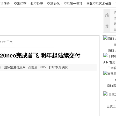
空港服务
-
空港运营
-
临空经济
-
空港文化
-
空港第一视频
-
国际空港艺术长廊
-
推
荐
企
>> 正文
海航
20neo完成首飞 明年起陆续交付
源：
国际空港信息网
点击量：
805
打印本页
关闭
日本航
南航
巴航工