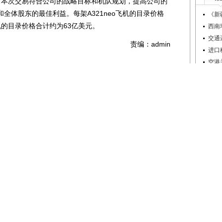
为，本次交易符合公司的战略目标和机队规划，提高公司的
全体股东的最佳利益。每架A321neo飞机的目录价格
《新
机的目录价格合计约为63亿美元。
西南
交通
责编：admin
进口
空港
基本
3月
网”的稿件，其版权属于国际空港信息网及其子站所有。其
民航
明：“文章来源：国际空港信息网”。其他均转载、编译或摘
空港
目的在于传递更多信息，并不代表本站对其真实性负责。其他
《民
站注明的文章来源。文章内容仅供参考，新闻纠错 airport
航
春秋
川航
大连
讯微博
人人网
网易微博
海航
长安
来点赞
16
海航