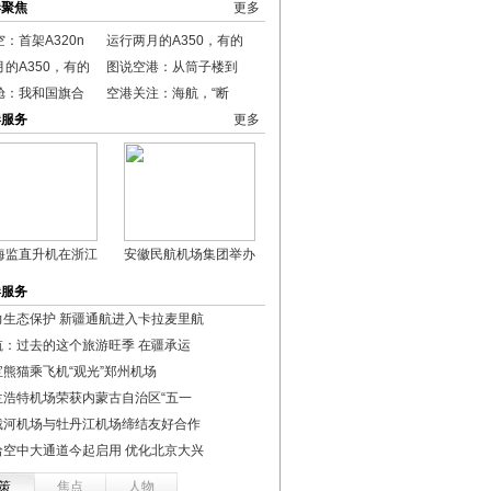
港聚焦
更多
：首架A320n
运行两月的A350，有的
的A350，有的
图说空港：从筒子楼到
舱：我和国旗合
空港关注：海航，“断
港服务
更多
海监直升机在浙江
安徽民航机场集团举办
港服务
力生态保护 新疆通航进入卡拉麦里航
航：过去的这个旅游旺季 在疆承运
宝熊猫乘飞机“观光”郑州机场
兰浩特机场荣获内蒙古自治区“五一
戴河机场与牡丹江机场缔结友好合作
哈空中大通道今起启用 优化北京大兴
策
焦点
人物