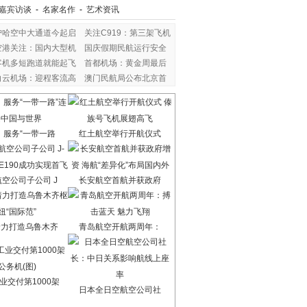
嘉宾访谈
-
名家名作
-
艺术资讯
沪哈空中大通道今起启
关注C919：第三架飞机
空港关注：国内大型机
国庆假期民航运行安全
客机多短跑道就能起飞
首都机场：黄金周最后
白云机场：迎程客流高
澳门民航局公布北京首
：服务“一带一路
红土航空举行开航仪式
空公司子公司 J
长安航空首航并获政府
着力打造乌鲁木齐
青岛航空开航两周年：
业交付第1000架
日本全日空航空公司社