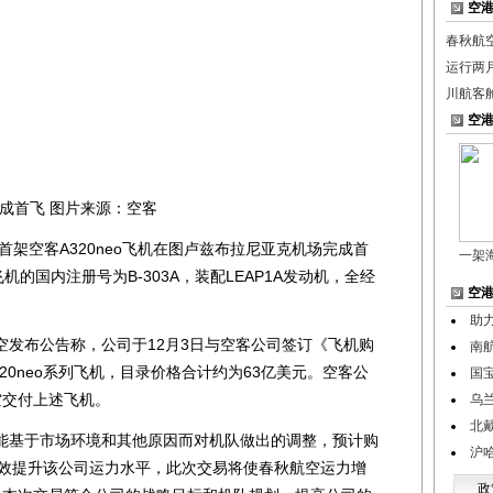
空
春秋航空
运行两月
川航客
空
成首飞 图片来源：空客
架空客A320neo飞机在图卢兹布拉尼亚克机场完成首
一架
机的国内注册号为B-303A，装配LEAP1A发动机，全经
空
助
空发布公告称，公司于12月3日与空客公司签订《飞机购
南
20neo系列飞机，目录价格合计约为63亿美元。空客公
国
航空交付上述飞机。
乌
北
基于市场环境和其他原因而对机队做出的调整，预计购
沪
机将有效提升该公司运力水平，此次交易将使春秋航空运力增
政