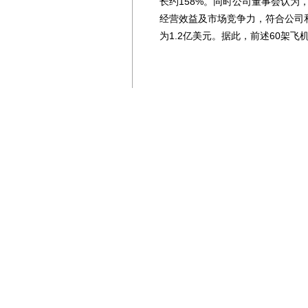
长约158%。同时公司董事会认
经营效益及市场竞争力，符合公司和
为1.2亿美元。据此，前述60架飞
免责声明：
凡本站及其子站注明“国际空港信息
他媒体、网站或个人转载使用时必须注
编自其它媒体，转载、编译或摘编的
媒体、网站或个人转载使用时必须保留本
snews@126.com
分享到：
QQ空间
新浪微博
腾
上一篇：
川航客舱：我和国旗合个影 我为祖国
下一篇：
返回列表