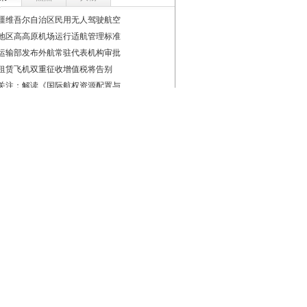
疆维吾尔自治区民用无人驾驶航空
地区高高原机场运行适航管理标准
运输部发布外航常驻代表机构审批
租赁飞机双重征收增值税将告别
关注：解读《国际航权资源配置与
航空服务计划试点启动仪式在西宁
16日起施行!《民用航空安全管理规
局公安局修订印发《民航公安行政
关注：民航航班时刻管理办法解读
航航班时刻管理办法》于4月1日开
企
建设
商务
航空：首架A320neo完成首飞 明年
客舱：我和国旗合个影 我为祖国
航空：“十一”黄金周航空运输保
：机队再添新成员 开启A350时代
航空：引进波音737-800飞机 机
集团旗下的航空公司大盘点