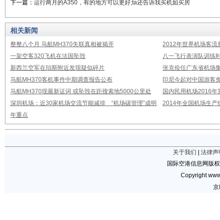
下一篇：
运行两月的A350，有的地方可以更好;ta还告诉我买机如买房
相关新闻
整整八个月 马航MH370失联真相被揭开
2012年世界机场客流
一架空客320飞机在法国坠毁
八一飞行表演队训练时
新西兰空军在珀斯附近发现疑似碎片
张克俭任广东省机场
马航MH370客机事件中期调查报告公布
印尼今起对中国游客免
马航MH370现最新证词 或坠毁在距搜索地5000公里处
国内民用机场2016
深圳机场：近30家机场交流节能减排 “机场碳管理”成明
2014年全国机场生
年重点
关于我们
|
法律声
国际空港信息网版权
Copyright www.
京