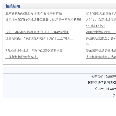
相关新闻
北京新机场场道工程 十四个标段中标详情
定名“成都天府国际机
汕尾海丰鲘门航空机场开工建设，汕尾第一座航空机场!
大兴：北京新机场周
6个镇117个村
信阳：明港机场即将开建 预计2017年建成通航
四川巴中恩阳机场： 2
江西启动新一轮机场规划 抚州机场“十三五”将开工
庐山机场复航至少要到
中
7条地铁 2个机场 明年的武汉交通要逆天!
胶东国际机场启动地铁
三亚新机场已确定选址?
济宁机场新址年内选定
关于我们
|
法律声
国际空港信息网版权
Copyright www.
京