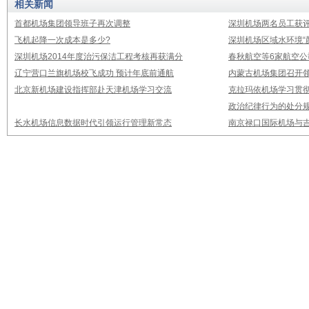
相关新闻
首都机场集团领导班子再次调整
深圳机场两名员工获评
飞机起降一次成本是多少?
深圳机场区域水环境“
深圳机场2014年度治污保洁工程考核再获满分
春秋航空等6家航空公
辽宁营口兰旗机场校飞成功 预计年底前通航
内蒙古机场集团召开
北京新机场建设指挥部赴天津机场学习交流
克拉玛依机场学习贯
政治纪律行为的处分
长水机场信息数据时代引领运行管理新常态
南京禄口国际机场与