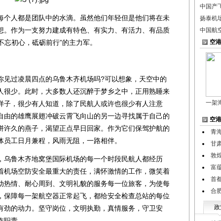
中国产飞
个人都是团队中的水滴。虽然他们年轻但是他们将在未
扬泰机场
想。作为一支努力建成有特色、有实力、有活力、有品质
中国航
“不忘初心，砥砺前行”的主力军。
空
见过凌晨四点的乌鲁木齐机场吗?可以想象，天空中的
人很少。此时，大多数人还沉醉于梦乡之中，正用熟睡来
一架
样子，很少有人知道，除了民航人或许也很少有人注意
自由的雄鹰展翅冲破云霄飞向山的另一边寻找属于自己的
空
拼许久的燕子，渴望正点早日回家。作为它们保驾护航的
青
体员工日月兼程，风雨无阻，一路相伴。
甘
敦
乌鲁木齐地窝堡国际机场的每一个时段民航人都经历
富
着机场空防安全最重大的责任，满怀激情的工作，微笑着
首
动热情、耐心周到、文明礼貌的服务每一位旅客，为使每
合
，保障每一架航空器正常起飞，都给安全检查总站的每位
政
有劲的动力。坚守岗位，文明执勤，真情服务，守卫安
作职责。