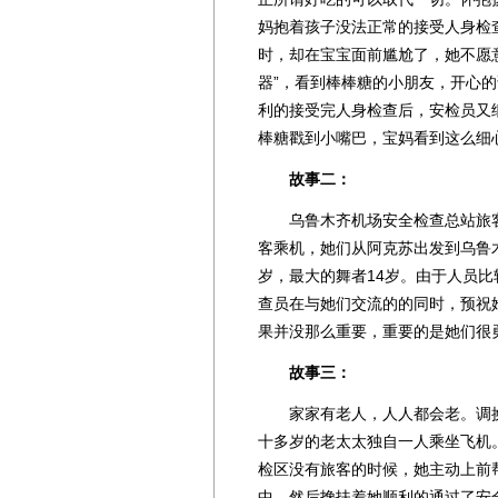
妈抱着孩子没法正常的接受人身检
时，却在宝宝面前尴尬了，她不愿
器”，看到棒棒糖的小朋友，开心的
利的接受完人身检查后，安检员又
棒糖戳到小嘴巴，宝妈看到这么细
故事二：
乌鲁木齐机场安全检查总站旅客
客乘机，她们从阿克苏出发到乌鲁
岁，最大的舞者14岁。由于人员
查员在与她们交流的的同时，预祝
果并没那么重要，重要的是她们很
故事三：
家家有老人，人人都会老。调换
十多岁的老太太独自一人乘坐飞机
检区没有旅客的时候，她主动上前
中，然后搀扶着她顺利的通过了安