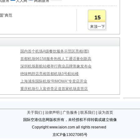
讯微博
人人网
网易微博
盟”典范
15
来顶一下
国内首个机场A级餐饮服务示范区亮相(图)
首都机场96158服务热线人工通话量创新高
深圳机场新航站楼举行商业品牌形象发布会
绝味鸭脖店亮相首都机场3号航站楼
上海浦东国际机场“RIMOWA”专卖店开业
重庆机场引入富侨贵足道首家机场直营店
关于我们
|
法律声明
|
广告服务
|
联系我们
|
设为首页
国际空港信息网版权所有，未经授权不得转载或建立镜像
Copyright www.iaion.com all rights reserved
京ICP备13027085号