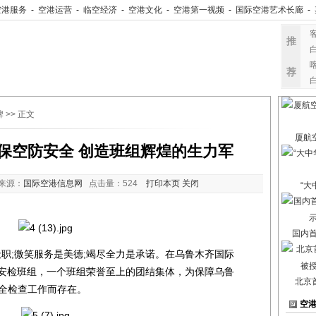
空港服务
-
空港运营
-
临空经济
-
空港文化
-
空港第一视频
-
国际空港艺术长廊
-
推
荐
牌
>> 正文
厦航
保空防安全 创造班组辉煌的生力军
来源：
国际空港信息网
点击量：
524
打印本页
关闭
“大
国内
;微笑服务是美德;竭尽全力是承诺。在乌鲁木齐国际
的安检班组，一个班组荣誉至上的团结集体，为保障乌鲁
北京
安全检查工作而存在。
空