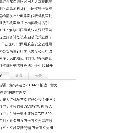
疆维吾尔自治区民用无人驾驶航空
地区高高原机场运行适航管理标准
运输部发布外航常驻代表机构审批
租赁飞机双重征收增值税将告别
关注：解读《国际航权资源配置与
航空服务计划试点启动仪式在西宁
16日起施行!《民用航空安全管理规
局公安局修订印发《民航公安行政
关注：民航航班时刻管理办法解读
航航班时刻管理办法》于4月1日开
企
建设
商务
新疆：第9架波音737MAX抵达 蓄力
飞家庭”的别样恩爱
：在大连机场首次实施公共RNP AR
航空：接收首架787梦幻客机 投入
航空：引进一架全新波音737-800
四川：乘务组在万米高空为国庆献
航空：空姐深情朗诵 万米高空为祖