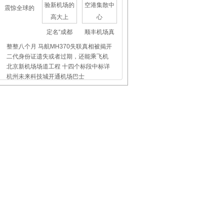
震惊全球的
定名“成都
顺丰机场真
整整八个月 马航MH370失联真相被揭开
二代身份证遗失或者过期，还能乘飞机
北京新机场场道工程 十四个标段中标详
杭州未来科技城开通机场巴士
上海虹桥、浦东机场外币兑换点位置介
昨天东航5509航班没出事，我们都应该
飞机晚点舞
国际儿童节
首都机场爱
乌鲁木齐机场：服务发于心 行动为旅客
空姐日志：云朵中的鲁雁
解秘2015年滨州学院波音737重装之谜
这不是大兴国际机场，而是基建狂魔悄
郑州机场：国庆佳节 洛阳牡丹首次绽放