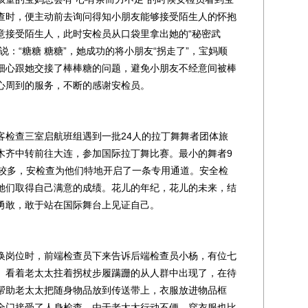
查时，便主动前去询问得知小朋友能够接受陌生人的怀抱
意接受陌生人，此时安检员从口袋里拿出她的“秘密武
说：“糖糖 糖糖”，她成功的将小朋友“拐走了”，宝妈顺
细心跟她交接了棒棒糖的问题，避免小朋友不经意间被棒
心周到的服务，不断的感谢安检员。
检查三室启航班组遇到一批24人的拉丁舞舞者团体旅
木齐中转前往大连，参加国际拉丁舞比赛。最小的舞者9
比较多，安检查为他们特地开启了一条专用通道。安全检
她们取得自己满意的成绩。花儿的年纪，花儿的未来，结
勇敢，敢于站在国际舞台上见证自己。
岗位时，前端检查员下来告诉后端检查员小杨，有位七
。看着老太太拄着拐杖步履蹒跚的从人群中出现了，在待
帮助老太太把随身物品放到传送带上，衣服放进物品框
全门接受了人身检查。由于老太太行动不便，穿衣服也比