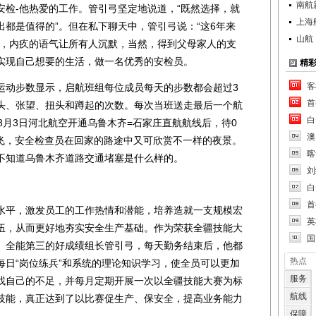
南航
安检-他热爱的工作。管引弓坚定地说道，“既然选择，就
上海
都是值得的”。但在私下聊天中，管引弓说：“这6年来
山航
间，内疚的语气让所有人沉默，当然，得到父母家人的支
实现自己想要的生活，做一名优秀的安检员。
精
客
动步数显示，启航班组每位成员每天的步数都会超过3
首
头、张望、扭头和蹲起的次数。每次当班送走最后一个航
白
8月3日河北航空开通乌鲁木齐=石家庄直航航线后，待0
澳
起飞，安全检查员在回家的路途中又可欣赏不一样的夜景。
喀
不知道乌鲁木齐道路交通堵塞是什么样的。
刘
白
首
平，激发员工的工作热情和潜能，培养造就一支规模宏
英
伍，从而更好地夯实安全生产基础。作为荣获全疆技能大
国
、全能第三的好成绩组长管引弓，每天勤务结束后，他都
热点
每日“岗位练兵”和系统的理论知识学习，使全员可以更加
服务
找自己的不足，并每月定期开展一次以全疆技能大赛为标
航线
技能，真正达到了以比赛促生产、保安全，提高业务能力
保障