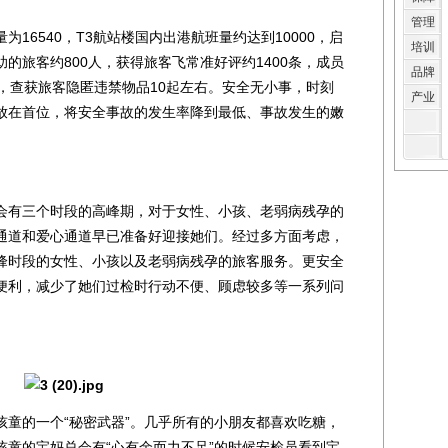
管理
6540，T3航站楼国内出港航班量约达到10000，启
培训
的旅客约800人，获得旅客飞常准好评约1400条，成员
品牌
，查获旅客隐匿违禁物品10起左右。安全无小事，时刻
产业
放在首位，将安全事故的发生率降到最低、事故发生的嫩
有三个时段的高峰期，对于女性、小孩、老弱病残孕的
通道和爱心通道早已准备好迎接她们。经过多方面考虑，
峰时段的女性、小孩以及老弱病残孕的旅客服务。更安全
便利，减少了她们过检时行动不便、顾虑较多等一系列问
的一个“秘密武器”。几乎所有的小朋友都喜欢吃糖，
孩童的宝妈总会有“心有余而力不足”的时候安检员看到宝