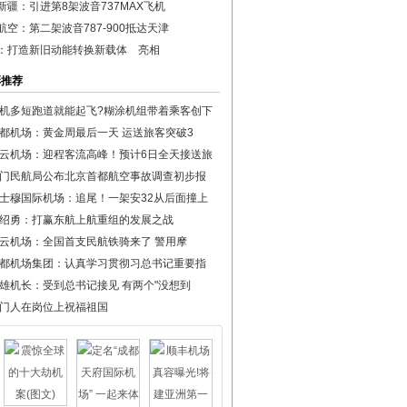
新疆：引进第8架波音737MAX飞机
航空：第二架波音787-900抵达天津
：打造新旧动能转换新载体 亮相
彩推荐
机多短跑道就能起飞?糊涂机组带着乘客创下
都机场：黄金周最后一天 运送旅客突破3
云机场：迎程客流高峰！预计6日全天接送旅
门民航局公布北京首都航空事故调查初步报
士穆国际机场：追尾！一架安32从后面撞上
绍勇：打赢东航上航重组的发展之战
云机场：全国首支民航铁骑来了 警用摩
都机场集团：认真学习贯彻习总书记重要指
雄机长：受到总书记接见 有两个"没想到
门人在岗位上祝福祖国