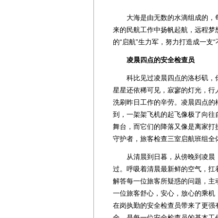
大海是由无数的水滴组成的，每
来的民航工作中扬帆起航，远程梦
的“启航”生力军，努力打造成一支
凌晨四点的安全检查员
科比见过凌晨四点的洛杉矶，你
星星还依稀可见，寂寥的灯光，行
洗刷昨日工作的辛劳。凌晨四点的
到，一架架飞机的起飞像极了向往
舞台，而它们的降落又像是离家打
守护者，旅客检查三室启航班组全
从清晨到日暮，从傍晚到凌晨，
过。呼吸着清晨最新鲜的空气，扛
解答每一位旅客所疑惑的问题，主
一位旅客舒心，安心，放心的乘机
在岗执勤的安全检查员带来了更强
全，是每一位安全检查员的基本工