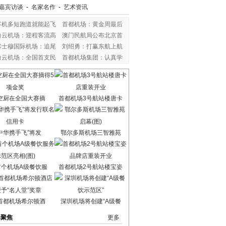
嘉宾访谈
-
名家名作
-
艺术资讯
客机多短跑道就能起飞
首都机场：黄金周最后
白云机场：迎程客流高
澳门民航局公布北京首
喀士穆国际机场：追尾
刘绍勇：打赢东航上航
白云机场：全国首支民
首都机场集团：认真学
空厨在全国大赛摘
首都机场3号航站楼唐卡
中华携手飞”将发
鄂尔多斯机场三智雅苑
首个机场A级餐饮服
首都机场2号航站楼宝姿
首都机场希尔顿酒
深圳机场将创建“A级餐
港聚焦
更多