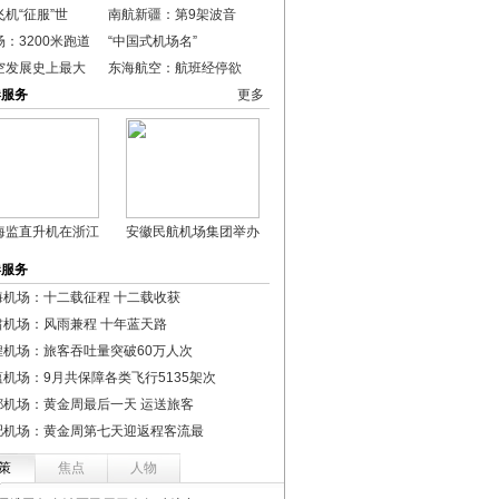
机“征服”世
南航新疆：第9架波音
：3200米跑道
“中国式机场名”
空发展史上最大
东海航空：航班经停欲
港服务
更多
海监直升机在浙江
安徽民航机场集团举办
港服务
海机场：十二载征程 十二载收获
肃机场：风雨兼程 十年蓝天路
煌机场：旅客吞吐量突破60万人次
蕴机场：9月共保障各类飞行5135架次
都机场：黄金周最后一天 运送旅客
肥机场：黄金周第七天迎返程客流最
策
焦点
人物