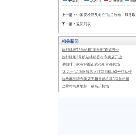
分享到：
QQ空间
新浪微博
腾
上一篇：
中国安检巨头树立“波兰制造、服务欧
下一篇：
返回列表
相关新闻
首都机场T2航站楼“美食街”正式开业
首都机场3号航站楼稻香村专卖店开业
漫咖啡、家有好面正式亮相首都机场
“木九十”品牌眼镜店入驻首都机场3号航站楼
迪桑娜品牌专卖店亮相首都机场3号航站楼
巴黎时尚新地标：戴高乐机场