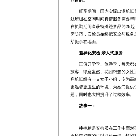
的目的。
旺季期间，国内实际出港航班量为1
航班组在空闲时间真情服务需要帮助
在执勤期间查获特殊违禁品约25起
需防范，安检员始终把安全与服务
芽扼杀在地面。
差异化安检 亲人式服务
正值开学季、旅游季，每天都会
旅客，绿意盎然、花团锦簇的女性
启航班组有一支女子小组，专为高
更温馨更卫生的环境，为她们提供
题，同时也大幅提升了过检效率。
故事一：
棒棒糖是安检员在工作中面对孩童
正所谓好吃的可以取代一切。怀抱