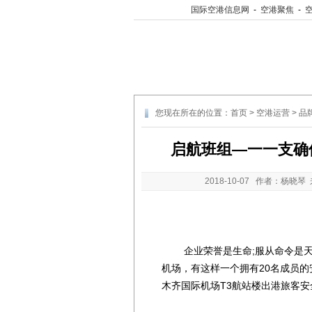
国际空港信息网
-
空港聚焦
-
您现在所在的位置：
首页
>
空港运营
>
品
启航班组—一一支确
2018-10-07
作者：杨晓琴 
企业荣誉是生命;服从命令是天职
机场，有这样一个拥有20名成员
木齐国际机场T3航站楼出港旅客