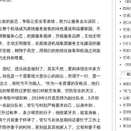
《新
西南
交通
出发的姿态，争取让安全零差错，努力让服务走出误区，
进口
让整个机场成为真情服务旅客的绿色通道和温馨家园。不
空港
调整服务心态，把握服务规律，升级服务品牌，主动文明
基本
作、主动文明微笑，全面推进机场集团服务文化建设的服
3月
开宏翅，翱翔于高空，用我们的热情在旅客和机场之间架
民航
的支持和尊重。
空港
《民
违纪、违法就是做到了。其实不然，爱岗体现在许多方
航
，却也是一个需要很大责任心的岗位，所谓干一行、爱一
为志士，肯吃亏不为痴人。”作为一名普通的安检员，他们
南航
业的挚爱胜过梦想;他们对航空发展、空防安全的关注，
“双
14年考取中级职称，2018年3月底竞聘为副分队长，5月初
山航
一名副分队长，管引弓时刻严格要求自己，以身作则，
长荣
昆明
提升过检率， 多少艰苦的日子，他咬紧牙关，挺直身板，
东航
两个月前妻子怀孕了，管引弓在休息期间还要忙于工作上
青岛
于陪伴妻子的时间，更别提及其他家人了。父母和妻子都