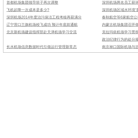
首都机场集团领导班子再次调整
深圳机场两名员工获评
飞机起降一次成本是多少?
深圳机场区域水环境“
深圳机场2014年度治污保洁工程考核再获满分
春秋航空等6家航空公
辽宁营口兰旗机场校飞成功 预计年底前通航
内蒙古机场集团召开
北京新机场建设指挥部赴天津机场学习交流
克拉玛依机场学习贯
政治纪律行为的处分
长水机场信息数据时代引领运行管理新常态
南京禄口国际机场与