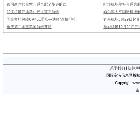
泰国新时代航空开通合肥至曼谷航线
蚌埠机场即将开通民
武汉机场开通马尔代夫直飞航线
哈尔滨太平国际机场
国航客舱保障CA451重庆—迪拜“渝快”飞行
宜昌机场3月29日起
重庆第二条至美国航线开通
盐城机场12月21日开
关于我们
|
法律声
国际空港信息网版权
Copyright www.
京