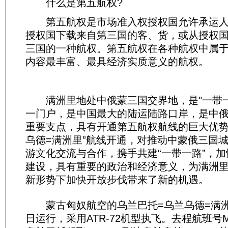
什么是第五航权?
第五航权是市场准入权授权国允许承运人
授权国下载来自第三国的客、货，或从授权
三国的一种航权。第五航权在各种航权中属
内容最丰富、最具经济实质意义的航权。
满洲里地处中俄蒙三国交界地，是"一带一
一门户，是中国最大的陆运陆路口岸，是中
重要支点，具有开通第五航权航线的巨大优势
乌德=满洲里”航线开通，对推动中蒙俄三国
游文化交流与合作，携手共建“一带一路”，
建设，具有重要的政治和经济意义，为满洲
新形势下加快开放步伐带来了新的机遇。
蒙古匈奴航空的乌兰巴托=乌兰乌德=满洲
日运行，采用ATR-72机型执飞。去程航班号MR7