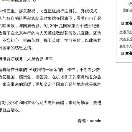
厦航
情庄重、屏息凝视，向五星红旗行注目礼。升旗仪式
人与各自的维吾尔族结亲对象站在国旗下，看着冉冉升起
空
共唱国歌，与国旗合影。9月30日是国家第五个烈士纪念
空港关
收看了在北京举行的向人民英雄敬献花篮仪式直播。还为
大连航空
、不忘初心，崇尚英雄、捍卫英雄、学习英雄，以此来共
襄阳机
对国家的感恩之情。
空
场在开展的“民族团结一家亲”的工作中，不断向少数
热爱祖国，感恩党、报答党。在机场务工的南疆维吾尔族
一家亲带来的温暖，更加坚定了国旗升起的地方就是家的
有3批次6名和田富余劳动力走出南疆，来到阿勒泰，走进
定就业增收。
责编：admin