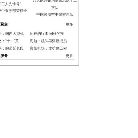
空中乘务部荣获全
中国民航空中警察总队
港聚焦
更多
注：国内大型机
同样的行李 同样的投
：“十一”黄
海航：机队再添新成员
场：跑道延长段
襄阳机场：改扩建工程
港服务
更多