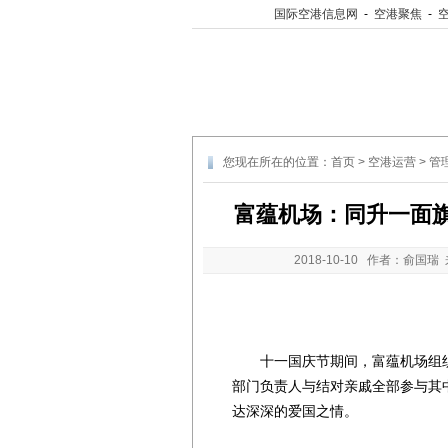
国际空港信息网
-
空港聚焦
-
您现在所在的位置：
首页
>
空港运营
>
管
富蕴机场：同升一面旗
2018-10-10
作者：俞国瑞 
十一国庆节期间，富蕴机场组织
部门负责人与结对亲戚全部参与其
达深深的爱国之情。