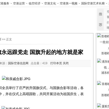
空港服务
-
空港运营
-
临空经济
-
空港文化
-
空港第一视频
-
国际空港艺术长廊
-
推
荐
理
>> 正文
永远跟党走 国旗升起的地方就是家
首都
来源：
国际空港信息网
点击量：
419
打印本页
关闭
浦东
全员举行了庄严的升国旗仪式、与国旗合影等活动，各
中，并在仪式上高唱国歌，共同开展活动为祖国庆生，表
首都