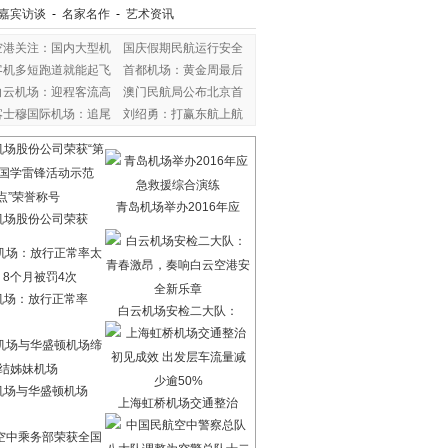
嘉宾访谈
-
名家名作
-
艺术资讯
空港关注：国内大型机
国庆假期民航运行安全
客机多短跑道就能起飞
首都机场：黄金周最后
白云机场：迎程客流高
澳门民航局公布北京首
喀士穆国际机场：追尾
刘绍勇：打赢东航上航
青岛机场举办2016年应
机场股份公司荣获
机场：放行正常率
白云机场安检二大队：
机场与华盛顿机场
上海虹桥机场交通整治