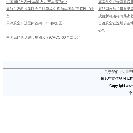
中国国航被Skytrax降级为“三星级”航企
海南航空迎来两架崭新A3
海航生态科技集团今日挂牌成立 海航集团向“互联网+”转
厦航国旅与兰研有限
型
成都新机场将有几家基
天津航空引进国内首架E195客机(图)
首都航空在沈增设基地
公司
中国民航机场建设集团公司(CACC)60年成长记
关于我们
|
法律声
国际空港信息网版权
Copyright www.
京