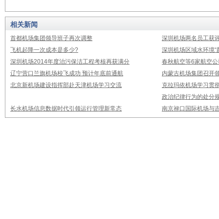
相关新闻
首都机场集团领导班子再次调整
深圳机场两名员工获评
飞机起降一次成本是多少?
深圳机场区域水环境“
深圳机场2014年度治污保洁工程考核再获满分
春秋航空等6家航空公
辽宁营口兰旗机场校飞成功 预计年底前通航
内蒙古机场集团召开
北京新机场建设指挥部赴天津机场学习交流
克拉玛依机场学习贯
政治纪律行为的处分
长水机场信息数据时代引领运行管理新常态
南京禄口国际机场与