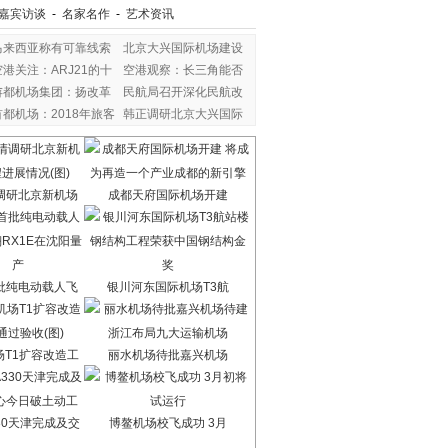
嘉宾访谈
-
名家名作
-
艺术资讯
马来西亚称有可靠线索
北京大兴国际机场建设
空港关注：ARJ21的十
空港观察：长三角能否
年
首都机场集团：扬改革
民航局召开深化民航改
首都机场：2018年旅客
韩正调研北京大兴国际
调研北京新机场
成都天府国际机场开建
批纯电动载人飞
银川河东国际机场T3航
场T1扩容改造工
丽水机场待批嘉兴机场
30天津完成及交
博鳌机场校飞成功 3月