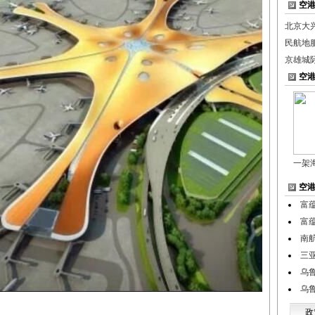
空
北京大
民航地
京雄城
空
一架
空
富
富
南
三
乌
乌
政