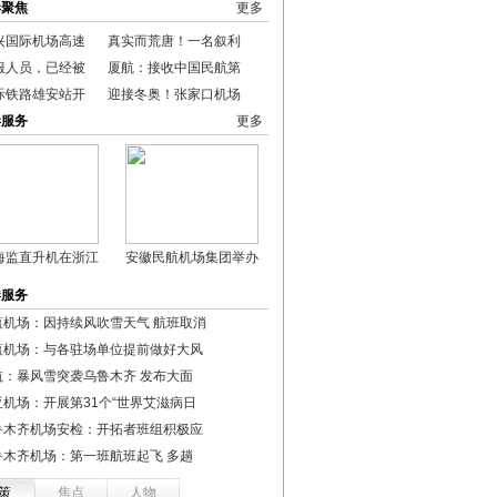
港聚焦
更多
兴国际机场高速
真实而荒唐！一名叙利
服人员，已经被
厦航：接收中国民航第
际铁路雄安站开
迎接冬奥！张家口机场
港服务
更多
海监直升机在浙江
安徽民航机场集团举办
港服务
蕴机场：因持续风吹雪天气 航班取消
蕴机场：与各驻场单位提前做好大风
航：暴风雪突袭乌鲁木齐 发布大面
亚机场：开展第31个“世界艾滋病日
鲁木齐机场安检：开拓者班组积极应
鲁木齐机场：第一班航班起飞 多趟
策
焦点
人物