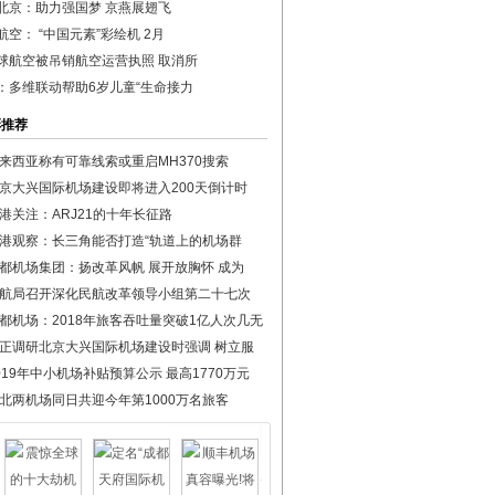
北京：助力强国梦 京燕展翅飞
航空： “中国元素”彩绘机 2月
球航空被吊销航空运营执照 取消所
：多维联动帮助6岁儿童“生命接力
彩推荐
来西亚称有可靠线索或重启MH370搜索
京大兴国际机场建设即将进入200天倒计时
港关注：ARJ21的十年长征路
港观察：长三角能否打造“轨道上的机场群
都机场集团：扬改革风帆 展开放胸怀 成为
航局召开深化民航改革领导小组第二十七次
都机场：2018年旅客吞吐量突破1亿人次几无
正调研北京大兴国际机场建设时强调 树立服
019年中小机场补贴预算公示 最高1770万元
北两机场同日共迎今年第1000万名旅客