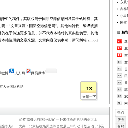
东航
吉祥
小星
网”的稿件，其版权属于国际空港信息网及其子站所有。其
国航
明：“文章来源：国际空港信息网”。其他均转载、编译或摘
精
目的在于传递更多信息，并不代表本站对其真实性负责。其他
站注明的文章来源。文章内容仅供参考，新闻纠错 airport
马
北
空
空
首
讯微博
人人网
网易微博
民
首
北京大兴国际机场
13
韩
2
来顶一下
南
热点
定名“成都天府国际机场” 一起来体验新机场的高大上
服务
空机场!
大兴：北京新机场周边综合发展三年行动计划启动，涉及
航线