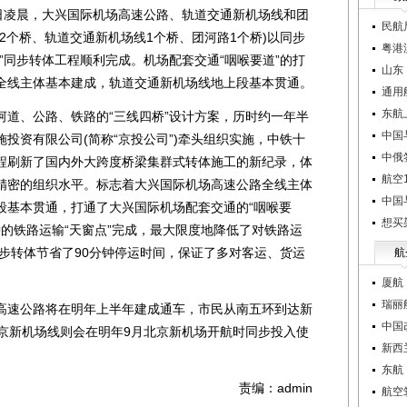
凌晨，大兴国际机场高速公路、轨道交通新机场线和团
民航
2个桥、轨道交通新机场线1个桥、团河路1个桥)以同步
粤港
”同步转体工程顺利完成。机场配套交通“咽喉要道”的打
山东
全线主体基本建成，轨道交通新机场线地上段基本贯通。
通用
东航
、公路、铁路的“三线四桥”设计方案，历时约一年半
中国
投资有限公司(简称“京投公司”)牵头组织实施，中铁十
中俄
程刷新了国内外大跨度桥梁集群式转体施工的新纪录，体
航空1
精密的组织水平。标志着大兴国际机场高速公路全线主体
中国
段基本贯通，打通了大兴国际机场配套交通的“咽喉要
想买
钟的铁路运输“天窗点”完成，最大限度地降低了对铁路运
步转体节省了90分钟停运时间，保证了多对客运、货运
航
厦航
瑞丽
速公路将在明年上半年建成通车，市民从南五环到达新
中国
北京新机场线则会在明年9月北京新机场开航时同步投入使
新西
东航
责编：admin
航空