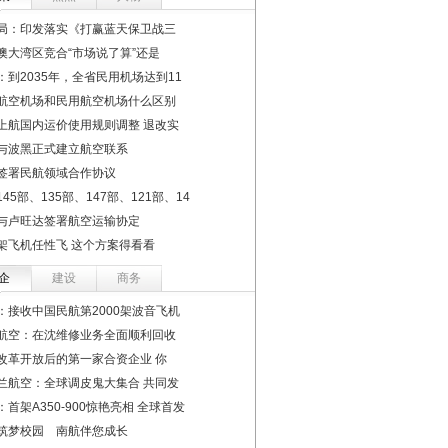
局：印发落实《打赢蓝天保卫战三
澳大湾区竞合“市场说了算”还是
：到2035年，全省民用机场达到11
航空机场和民用航空机场什么区别
上航国内运价使用规则调整 退改实
与波黑正式建立航空联系
签署民航领域合作协议
45部、135部、147部、121部、14
与卢旺达签署航空运输协定
架飞机任性飞 这个方案得看看
企
建设
商务
：接收中国民航第2000架波音飞机
航空：在沈维修业务全面顺利回收
改革开放后的第一家合资企业 你
兰航空：全球调皮鬼大集合 共同发
：首架A350-900惊艳亮相 全球首发
筑梦校园 南航伴您成长