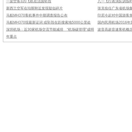
一架空客320飞机在法国坠毁
八一飞行表演队训练时
新西兰空军在珀斯附近发现疑似碎片
张克俭任广东省机场
马航MH370客机事件中期调查报告公布
印尼今起对中国游客免
马航MH370现最新证词 或坠毁在距搜索地5000公里处
国内民用机场2016
深圳机场：近30家机场交流节能减排 “机场碳管理”成明
波音高超音速客机概念
年重点