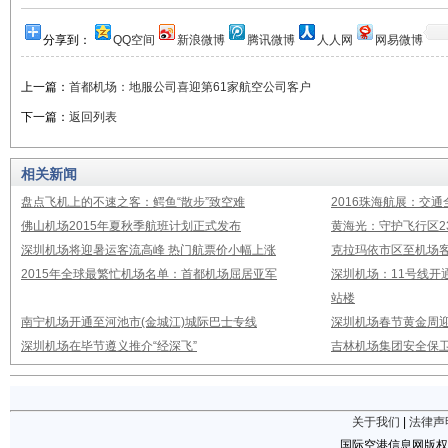
分享到：
QQ空间
新浪微博
腾讯微博
人人网
网易微博
上一篇：
首都机场：地服公司喜迎第61家航空公司客户
下一篇：
返回列表
相关新闻
盘点飞机上的不速之客：鳄鱼“散步”致空难
2016珠海航展：交通
佛山机场2015年夏秋季航班计划正式发布
黄海光：守护飞行区23
深圳机场将迎暑运客流高峰 热门航票价小幅上涨
克拉玛依市区至机场
2015年全球最繁忙机场名单：首都机场屈居亚军
深圳机场：11号线开
站楼
南宁机场开通至河池市(金城江)城际巴士专线
深圳机场春节黄金周迎
深圳机场在毕节遵义推介“经深飞”
吉林机场集团安全保卫
关于我们
|
法律声
国际空港信息网版权