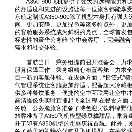
A350-900飞机提供了强大的远程能力和
的舒适度和先进的设施让每一位旅客都能享
东航定制版A350-900除了机型本身具有强
间、更加安静、更加绿色等诸多特点外，更
的客舱服务系统成为鲜明的亮点，全球首发
标志性的豪华公务舱“空中会客厅”，完美融
需求和社交体验。
首航当日，乘务组提前召开准备会，力求
服务保障工作，乘务组精心布置客舱，力求
目一新的客舱体验。在设施方面，“摇篮式”
气管理系统让客舱更加舒适，配备超大冷藏
供多种餐饮服务，便捷的空中互联网让空中
高清摄像头实时直播起飞全过程;在餐食方面
务舱、公务舱旅客准备了特色迎宾饮料绿野
旅客准备了A350飞机模型绿豆糕甜品，乘务
开了印有A350机型的蛋糕庆祝首航。此外，
备了精美的礼物公仔狗及飞机模型，在抽奖