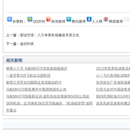
分享到：
QQ空间
新浪微博
腾讯微博
人人网
网易微博
上一篇：
图说空港：八方来客机场邂逅草原文化
下一篇：
返回列表
相关新闻
整整八个月 马航MH370失联真相被揭开
2012年世界机场客流
一架空客320飞机在法国坠毁
八一飞行表演队训练时
新西兰空军在珀斯附近发现疑似碎片
张克俭任广东省机场
马航MH370客机事件中期调查报告公布
印尼今起对中国游客免
马航MH370现最新证词 或坠毁在距搜索地5000公里处
国内民用机场2016
深圳机场：近30家机场交流节能减排 “机场碳管理”成明
波音高超音速客机概念
年重点