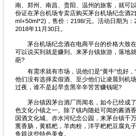
南、郑州、南昌、贵阳、温州的旅客，就可
份证在茅台机场专卖店购买茅台机场纪念酒2套
ml+50ml*2)，售价：2198/元。活动日期为：
2018年11月30日。
茅台机场纪念酒在电商平台的价格大致在30
可以说买到就是赚到。来茅台镇旅游，落地就“
葩?
有需求就有市场，说他们是“黄牛”也好，“
他们没有选择卖假酒、至少他们让凌晨到机
过夜，谁不是起早贪黑辛辛苦苦赚钱呢?
茅台镇因茅台酒厂而闻名，如今已经成了
色文化小镇之一。除了镇内随处可闻的酱酒
国酒文化城、赤水河纪念公园，来茅台镇千
熏香肠，黄糕粑，羊肉粉，洋芋粑粑豆腐丸
鱼筵这些特色美食。