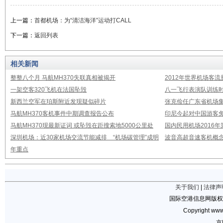
上一篇：
首都机场：为“清洁海洋”运动打CALL
下一篇：
返回列表
相关新闻
整整八个月 马航MH370失联真相被揭开
2012年世界机场客流
一架空客320飞机在法国坠毁
八一飞行表演队训练时
新西兰空军在珀斯附近发现疑似碎片
张克俭任广东省机场
马航MH370客机事件中期调查报告公布
印尼今起对中国游客免
马航MH370现最新证词 或坠毁在距搜索地5000公里处
国内民用机场2016
深圳机场：近30家机场交流节能减排 “机场碳管理”成明
波音高超音速客机概念
年重点
关于我们
|
法律声
国际空港信息网版权
Copyright www.
京