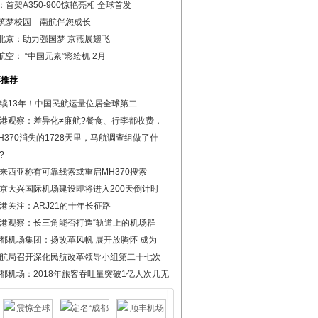
：首架A350-900惊艳亮相 全球首发
筑梦校园 南航伴您成长
北京：助力强国梦 京燕展翅飞
航空： “中国元素”彩绘机 2月
彩推荐
续13年！中国民航运量位居全球第二
港观察：差异化≠廉航?餐食、行李都收费，
H370消失的1728天里，马航调查组做了什
?
来西亚称有可靠线索或重启MH370搜索
京大兴国际机场建设即将进入200天倒计时
港关注：ARJ21的十年长征路
港观察：长三角能否打造“轨道上的机场群
都机场集团：扬改革风帆 展开放胸怀 成为
航局召开深化民航改革领导小组第二十七次
都机场：2018年旅客吞吐量突破1亿人次几无