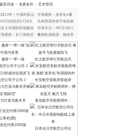
嘉宾访谈
-
名家名作
-
艺术资讯
连续13年！中国民航运
空港观察：差异化≠廉
H370消失的1728天
马来西亚称有可靠线索
里，
北京大兴国际机场建设
空港关注：ARJ21的十
空港观察：长三角能否
年
首都机场集团：扬改革
：服务“一带一路
红土航空举行开航仪式
空公司子公司 J
长安航空首航并获政府
着力打造乌鲁木齐
青岛航空开航两周年：
业交付第1000架
日本全日空航空公司社