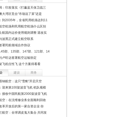
局：印发落实《打赢蓝天保卫战三
澳大湾区竞合“市场说了算”还是
：到2035年，全省民用机场达到11
航空机场和民用航空机场什么区别
上航国内运价使用规则调整 退改实
与波黑正式建立航空联系
签署民航领域合作协议
45部、135部、147部、121部、14
与卢旺达签署航空运输协定
架飞机任性飞 这个方案得看看
企
建设
商务
塔纳航空：这只“雪豹”开启天空
：迎来第100架波音飞机 机队规模
：接收中国民航第2000架波音飞机
航空：在沈维修业务全面顺利回收
改革开放后的第一家合资企业 你
兰航空：全球调皮鬼大集合 共同发