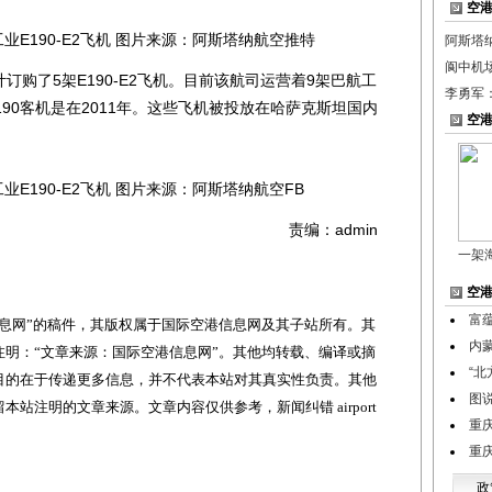
空
E190-E2飞机 图片来源：阿斯塔纳航空推特
阿斯塔
阆中机
购了5架E190-E2飞机。目前该航司运营着9架巴航工
李勇军
190客机是在2011年。这些飞机被投放在哈萨克斯坦国内
空
190-E2飞机 图片来源：阿斯塔纳航空FB
责编：admin
一架
空
富
网”的稿件，其版权属于国际空港信息网及其子站所有。其
内
明：“文章来源：国际空港信息网”。其他均转载、编译或摘
“
目的在于传递更多信息，并不代表本站对其真实性负责。其他
图
站注明的文章来源。文章内容仅供参考，新闻纠错 airport
重
重
政