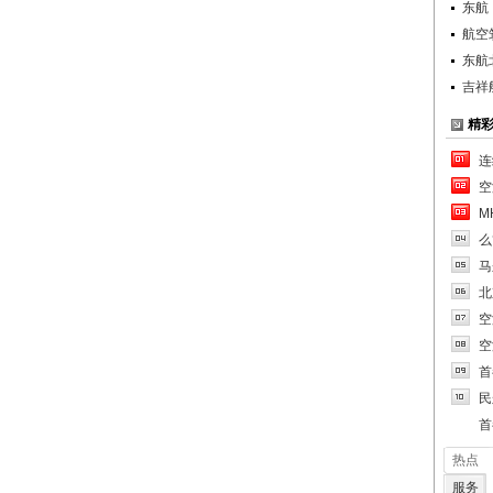
东航
航空
东航
吉祥
精
连
空
M
么
马
北
空
空
首
民
首
热点
服务