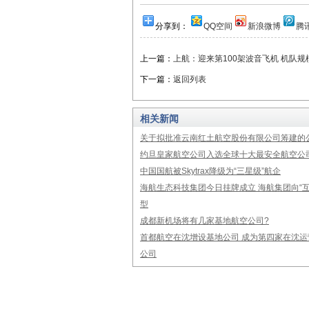
分享到：
QQ空间
新浪微博
腾
上一篇：
上航：迎来第100架波音飞机 机队规
下一篇：
返回列表
相关新闻
关于拟批准云南红土航空股份有限公司筹建的
约旦皇家航空公司入选全球十大最安全航空公
中国国航被Skytrax降级为“三星级”航企
海航生态科技集团今日挂牌成立 海航集团向“互
型
成都新机场将有几家基地航空公司?
首都航空在沈增设基地公司 成为第四家在沈运
公司