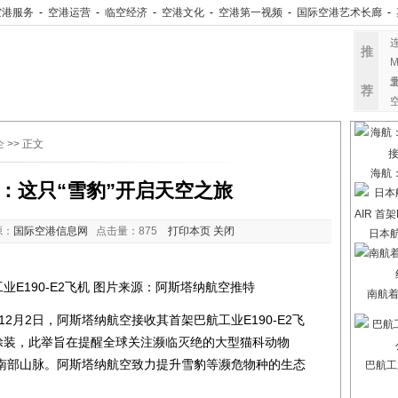
空港服务
-
空港运营
-
临空经济
-
空港文化
-
空港第一视频
-
国际空港艺术长廊
-
推
M
荐
企
>> 正文
海航
：这只“雪豹”开启天空之旅
源：
国际空港信息网
点击量：
875
打印本页
关闭
日本航
E190-E2飞机 图片来源：阿斯塔纳航空推特
南航
12月2日，阿斯塔纳航空接收其首架巴航工业E190-E2飞
绘涂装，此举旨在提醒全球关注濒临灭绝的大型猫科动物
南部山脉。阿斯塔纳航空致力提升雪豹等濒危物种的生态
巴航工