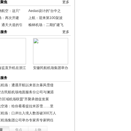
港聚焦
更多
纳航空：这只“
Aedas设计的“台中之
场：再次开建
上航：迎来第100架波
：通天大道的引
榆林机场：二期扩建飞
港服务
更多
海监直升机在浙江
安徽民航机场集团举办
港服务
蕴机场：遭遇开航以来首次暴风雪侵
蒙古民航机场地面服务分公司与澜湄
北方区域机场联盟”齐聚承德促发展
说空港：给你看看提拉米苏雪……里
庆机场：口岸出入境人数首破300万人
庆机场集团公司举办专家库专家聘任
策
焦点
人物