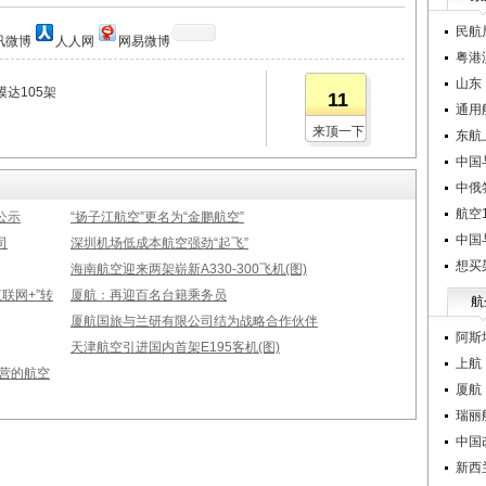
民航
讯微博
人人网
网易微博
粤港
山东
模达105架
11
通用
来顶一下
东航
中国
中俄
航空1
公示
“扬子江航空”更名为“金鹏航空”
中国
司
深圳机场低成本航空强劲“起飞”
想买
海南航空迎来两架崭新A330-300飞机(图)
联网+”转
厦航：再迎百名台籍乘务员
航
厦航国旅与兰研有限公司结为战略合作伙伴
阿斯
天津航空引进国内首架E195客机(图)
上航
营的航空
厦航
瑞丽
中国
新西