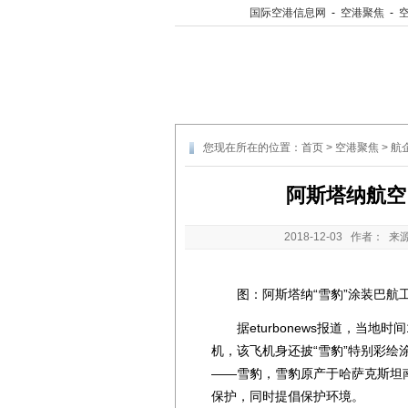
国际空港信息网
-
空港聚焦
-
您现在所在的位置：
首页
>
空港聚焦
>
航
阿斯塔纳航空
2018-12-03
作者： 来
图：阿斯塔纳“雪豹”涂装巴航工业
据eturbonews报道，当地时间
机，该飞机身还披“雪豹”特别彩
——雪豹，雪豹原产于哈萨克斯坦
保护，同时提倡保护环境。