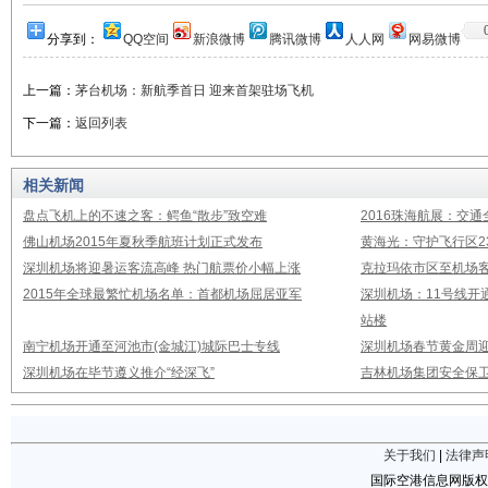
分享到：
QQ空间
新浪微博
腾讯微博
人人网
网易微博
上一篇：
茅台机场：新航季首日 迎来首架驻场飞机
下一篇：
返回列表
相关新闻
盘点飞机上的不速之客：鳄鱼“散步”致空难
2016珠海航展：交通
佛山机场2015年夏秋季航班计划正式发布
黄海光：守护飞行区23
深圳机场将迎暑运客流高峰 热门航票价小幅上涨
克拉玛依市区至机场
2015年全球最繁忙机场名单：首都机场屈居亚军
深圳机场：11号线开
站楼
南宁机场开通至河池市(金城江)城际巴士专线
深圳机场春节黄金周迎
深圳机场在毕节遵义推介“经深飞”
吉林机场集团安全保卫
关于我们
|
法律声
国际空港信息网版权