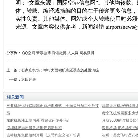
明：“文章来源：国际空港信息网”。其他均转载
体，转载、编译或摘编的目的在于传递更多信息，
实性负责。其他媒体、网站或个人转载使用时必须
来源。文章内容仅供参考，新闻纠错 airportsnews@1
分享到：
QQ空间
新浪微博
腾讯微博
人人网
网易微博
上一篇：
石家庄机场：举行大面积航班延误应急处置演练
下一篇：
返回列表
相关新闻
三亚机场运行保障部创新培训模式 全面提升员工业务技
武汉天河机场安检培
能
考个飞机驾照要多少钱
东航机长涨工资内幕 看完你还羡慕吗?
月薪3000的管制员如
深圳机场志愿服务培训开启新常态
深圳机场:把机场变成
吉林机场集团组织开展《反恐怖主义法》培训
崔玥：美女飞行员26