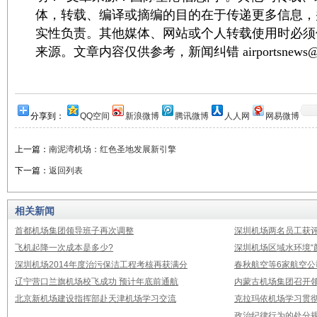
体，转载、编译或摘编的目的在于传递更多信息，
实性负责。其他媒体、网站或个人转载使用时必须
来源。文章内容仅供参考，新闻纠错 airportsnews@1
分享到：
QQ空间
新浪微博
腾讯微博
人人网
网易微博
上一篇：
南泥湾机场：红色圣地发展新引擎
下一篇：
返回列表
相关新闻
首都机场集团领导班子再次调整
深圳机场两名员工获评
飞机起降一次成本是多少?
深圳机场区域水环境“
深圳机场2014年度治污保洁工程考核再获满分
春秋航空等6家航空公
辽宁营口兰旗机场校飞成功 预计年底前通航
内蒙古机场集团召开
北京新机场建设指挥部赴天津机场学习交流
克拉玛依机场学习贯
政治纪律行为的处分