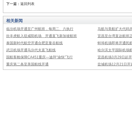
下一篇：
返回列表
相关新闻
临汾机场开通至广州航班，每周二、六执行
马航与美航扩大代码
欣丰虎航入驻咸阳机场 开通直飞新加坡航班
宜昌至台湾直达航班
泰国新时代航空开通合肥至曼谷航线
蚌埠机场即将开通民
武汉机场开通马尔代夫直飞航线
哈尔滨太平国际机场
国航客舱保障CA451重庆—迪拜“渝快”飞行
宜昌机场3月29日起
重庆第二条至美国航线开通
盐城机场12月21日开