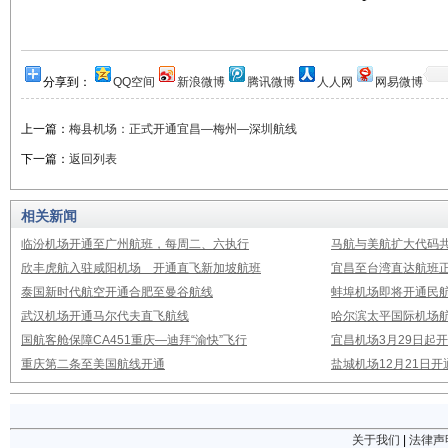
分享到：
QQ空间
新浪微博
腾讯微博
人人网
网易微博
上一篇：
梅县机场：正式开通宜昌—梅州—深圳航线
下一篇：
返回列表
相关新闻
临汾机场开通至广州航班，每周二、六执行
马航与美航扩大代码
欣丰虎航入驻咸阳机场 开通直飞新加坡航班
宜昌至台湾直达航班
泰国新时代航空开通合肥至曼谷航线
蚌埠机场即将开通民
武汉机场开通马尔代夫直飞航线
哈尔滨太平国际机场
国航客舱保障CA451重庆—迪拜“渝快”飞行
宜昌机场3月29日起
重庆第二条至美国航线开通
盐城机场12月21日开
关于我们
|
法律声