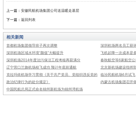
上一篇：
安徽民航机场集团公司送温暖走基层
下一篇：
返回列表
相关新闻
首都机场集团领导班子再次调整
深圳机场两名员工获评
深圳机场区域水环境“颜值”大幅提升
飞机起降一次成本是多
深圳机场2014年度治污保洁工程考核再获满分
春秋航空等6家航空公
辽宁营口兰旗机场校飞成功 预计年底前通航
北京新机场建设指挥
克拉玛依机场学习贯彻《关于共产党员、党组织违反党的
临汾民航机场6月试飞
政治纪律行为的处分规定》
内蒙古机场集团召开
中国民航总局正式命名锦州新机场为锦州湾机场