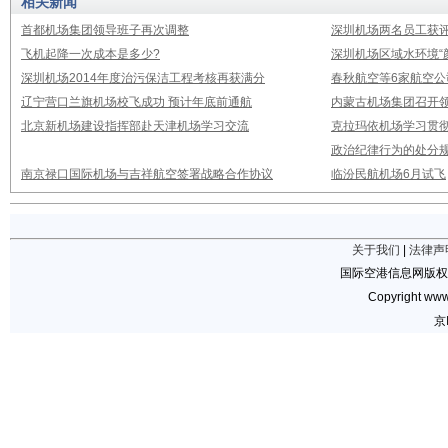
相关新闻
首都机场集团领导班子再次调整
深圳机场两名员工获评
飞机起降一次成本是多少?
深圳机场区域水环境“
深圳机场2014年度治污保洁工程考核再获满分
春秋航空等6家航空公
辽宁营口兰旗机场校飞成功 预计年底前通航
内蒙古机场集团召开
北京新机场建设指挥部赴天津机场学习交流
克拉玛依机场学习贯
政治纪律行为的处分
南京禄口国际机场与吉祥航空签署战略合作协议
临汾民航机场6月试飞
关于我们
|
法律声
国际空港信息网版权
Copyright www.
京