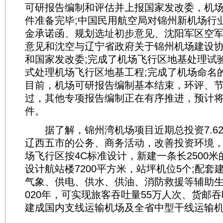
可研报告编制和评估并上报国家发改委，机
件准备完毕;中国民用航空局对锦州新机场行
金承诺函、规划选址初步意见、沈阳军区空
意见和沈空与辽宁省政府关于锦州机场建设
和国家发改委;完成了机场飞行区地基处理试
式处理机场飞行区地基工程;完成了机场命名
目前，机场可研报告编制基本结束，环评、
过，其他专项报告编制正在有序推进，预计
件。
据了解，锦州湾机场项目近期总投资7.6
辽西五市的公务、商务活动，改善投资环境
场飞行区按4C标准设计，新建一条长2500米
设计航站楼7200平方米，站坪机位5个;配套
气象、供电、供水、供油、消防救援等辅助生
020年，可实现旅客吞吐量55万人次、货邮吞
建成国内支线运输机场及全省中型干线运输