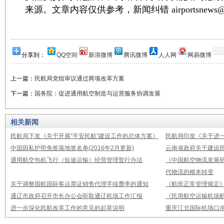
来源。文章内容仅供参考，新闻纠错 airportsnews@1
分享到：
QQ空间
新浪微博
腾讯微博
人人网
网易微博
上一篇：
民航局党组审议通过两项改革方案
下一篇：
国务院：促进通用航空制造与运营服务协调发展
相关新闻
民航局下发《关于开展“平安民航”建设工作的总体方案》
民航局印发《关于进
中国因私护照免签落地签名单(2016年2月更新)
云南省政府关于建设
通用航空包机飞行（短途运输）经营管理暂行办法
《中国航空物流发展研
代物流的根本转变
关于调整国航国际客运票证销售代理手续费率的通知
《航班正常管理规定》2
通辽市政府召开市长办公会听取通辽机场工作汇报
《民用航空运输机场
进一步深化民航改革工作的意见的起草说明
重庆江北国际机场口岸