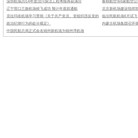
深圳机场2014年度治污保洁工程考核再获满分
春秋航空等6家航空公
辽宁营口兰旗机场校飞成功 预计年底前通航
北京新机场建设指挥
克拉玛依机场学习贯彻《关于共产党员、党组织违反党的
临汾民航机场6月试飞
政治纪律行为的处分规定》
内蒙古机场集团召开
中国民航总局正式命名锦州新机场为锦州湾机场