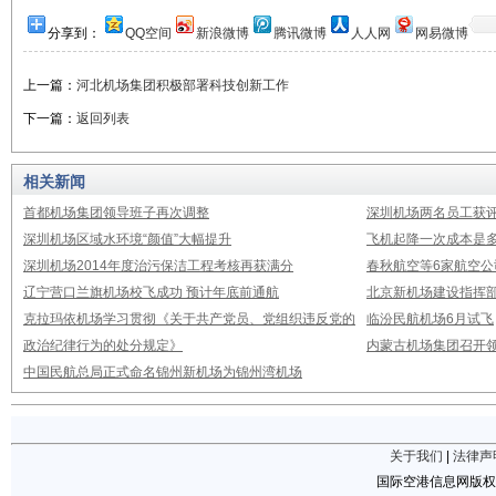
分享到：
QQ空间
新浪微博
腾讯微博
人人网
网易微博
上一篇：
河北机场集团积极部署科技创新工作
下一篇：
返回列表
相关新闻
首都机场集团领导班子再次调整
深圳机场两名员工获评
深圳机场区域水环境“颜值”大幅提升
飞机起降一次成本是多
深圳机场2014年度治污保洁工程考核再获满分
春秋航空等6家航空公
辽宁营口兰旗机场校飞成功 预计年底前通航
北京新机场建设指挥
克拉玛依机场学习贯彻《关于共产党员、党组织违反党的
临汾民航机场6月试飞
政治纪律行为的处分规定》
内蒙古机场集团召开
中国民航总局正式命名锦州新机场为锦州湾机场
关于我们
|
法律声
国际空港信息网版权