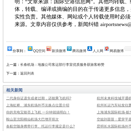
明：“文章来源：国际空港信息网”。其他均转载
体，转载、编译或摘编的目的在于传递更多信息，
实性负责。其他媒体、网站或个人转载使用时必须
来源。文章内容仅供参考，新闻纠错 airportsnews@1
分享到：
QQ空间
新浪微博
腾讯微博
人人网
网易微博
上一篇：
长春机场：地服公司客运部行李室优质服务获旅客称赞
下一篇：
返回列表
相关新闻
二代身份证遗失或者过期，还能乘飞机吗?
杭州未来科技城开通
上海虹桥、浦东机场外币兑换点位置介绍
杭州长运汽车站发往
你的充电宝能否上飞机 一分钟就搞明白！
上海浦东国际机场-航
鞍山至沈阳桃仙机场大巴增开班次
空姐刘苗苗：爱穿平底
各航空随身携带行李、托运行李规定是什么?
昆明长水国际机场外