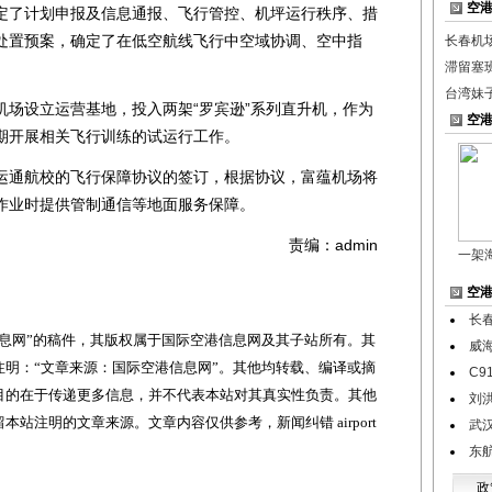
空
定了计划申报及信息通报、飞行管控、机坪运行秩序、措
处置预案，确定了在低空航线飞行中空域协调、空中指
长春机
滞留塞
台湾妹
设立运营基地，投入两架“罗宾逊”系列直升机，作为
空
期开展相关飞行训练的试运行工作。
通航校的飞行保障协议的签订，根据协议，富蕴机场将
作业时提供管制通信等地面服务保障。
责编：admin
一架
空
长
网”的稿件，其版权属于国际空港信息网及其子站所有。其
威
明：“文章来源：国际空港信息网”。其他均转载、编译或摘
C9
目的在于传递更多信息，并不代表本站对其真实性负责。其他
刘
站注明的文章来源。文章内容仅供参考，新闻纠错 airport
武
东
政