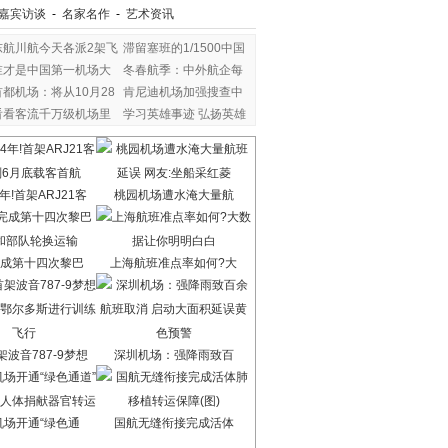
嘉宾访谈
-
名家名作
-
艺术资讯
东航川航今天各派2架飞
滞留塞班的1/1500中国
谁才是中国第一机场大
冬春航季：中外航企每
首都机场：将从10月28
肯尼迪机场加强搜查中
看看客流千万级机场里
学习英雄事迹 弘扬英雄
年!首架ARJ21客
桃园机场遭水淹大量航
成第十四次黎巴
上海航班准点率如何?大
波音787-9梦想
深圳机场：强降雨致百
机场开通“绿色通
国航无缝衔接完成活体