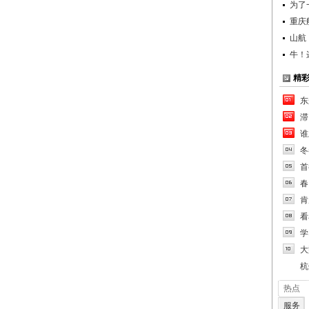
为了
重庆
山航
牛！
精
东
滞
谁
冬
首
春
肯
看
学
大
杭
热点
服务