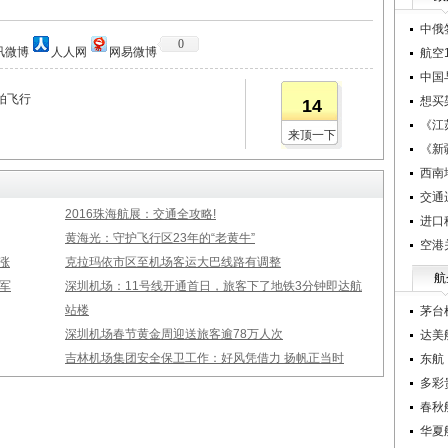
中俄
0
讯微博
人人网
网易微博
航空1
中国
拍飞行
想买
14
《江
来顶一下
《新
西南
交通
2016珠海航展：交通全攻略!
进口
黄海光：守护飞行区23年的“老黄牛”
空港
涨
克拉玛依市区至机场客运大巴线路有调整
航
军
深圳机场：11号线开通首日，旅客下了地铁3分钟即达航
站楼
茅台
深圳机场春节黄金周迎送旅客逾78万人次
达美
吉林机场集团安全保卫工作：好风凭借力 扬帆正当时
东航
多彩
春秋
华夏