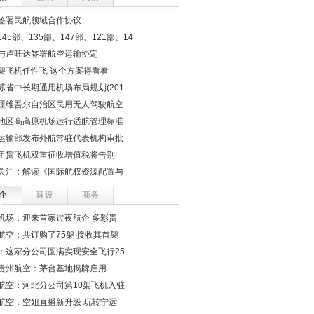
签署民航领域合作协议
45部、135部、147部、121部、14
与卢旺达签署航空运输协定
架飞机任性飞 这个方案得看看
苏省中长期通用机场布局规划(201
疆维吾尔自治区民用无人驾驶航空
地区高高原机场运行适航管理标准
运输部发布外航常驻代表机构审批
租赁飞机双重征收增值税将告别
关注：解读《国际航权资源配置与
企
建设
商务
机场：迎来首家过夜航企 多彩贵
航空：共订购了75架 接收其首架
：这家分公司圆满实现安全飞行25
贵州航空：茅台基地揭牌启用
航空：河北分公司第10架飞机入驻
航空：空姐直播新升级 玩转宁远