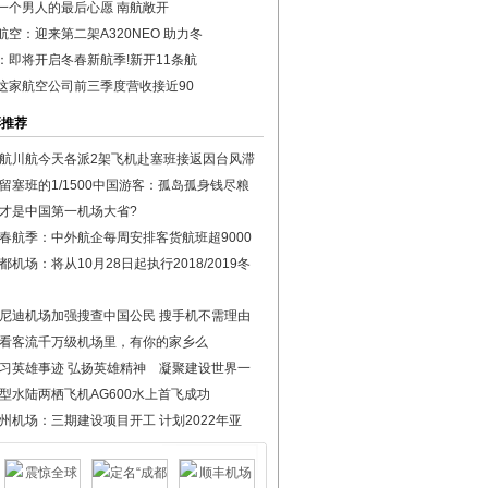
一个男人的最后心愿 南航敞开
航空：迎来第二架A320NEO 助力冬
：即将开启冬春新航季!新开11条航
这家航空公司前三季度营收接近90
彩推荐
航川航今天各派2架飞机赴塞班接返因台风滞
留塞班的1/1500中国游客：孤岛孤身钱尽粮
才是中国第一机场大省?
春航季：中外航企每周安排客货航班超9000
都机场：将从10月28日起执行2018/2019冬
尼迪机场加强搜查中国公民 搜手机不需理由
看客流千万级机场里，有你的家乡么
习英雄事迹 弘扬英雄精神 凝聚建设世界一
型水陆两栖飞机AG600水上首飞成功
州机场：三期建设项目开工 计划2022年亚