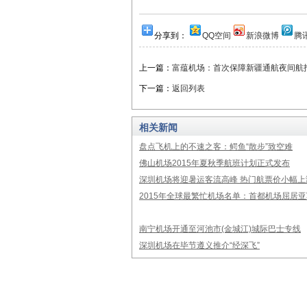
分享到：
QQ空间
新浪微博
腾
上一篇：
富蕴机场：首次保障新疆通航夜间航
下一篇：
返回列表
相关新闻
盘点飞机上的不速之客：鳄鱼“散步”致空难
佛山机场2015年夏秋季航班计划正式发布
深圳机场将迎暑运客流高峰 热门航票价小幅上
2015年全球最繁忙机场名单：首都机场屈居亚
南宁机场开通至河池市(金城江)城际巴士专线
深圳机场在毕节遵义推介“经深飞”