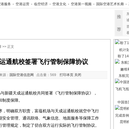
空港服务
-
空港运营
-
临空经济
-
空港文化
-
空港第一视频
-
国际空港艺术长廊
-
推
荐
障
>> 正文
盼了14
运通航校签署飞行管制保障协议
来源：
国际空港信息网
点击量：
569
打印本页
关闭
东航完
与新疆天成运通航校共同签署《飞行管制保障协议》，
和制度保障。
中国首架
，明确双方职责，富蕴机场与天成运通航校就空中飞行
期安全管理、通讯联络、气象信息、地面服务等保障工作
昆明
行管理规定，制定了切合双方运行实际的飞行管制协议。