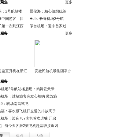
港聚焦
更多
场：2号航站楼
景俊海：精心组织统筹
班中国游客，回
Hello!长春机场2号航
子第一次到江西
茅台机场：迎来首家过
港服务
更多
海监直升机在浙江
安徽民航机场集团举办
港服务
春机场2号航站楼启用：鹤舞云天际
海机场：过站旅客突发心脏病 紧急施
19：转场南昌试飞
洪福：喜欢跟飞机打交道的排故高手
汉机场：波音787客机首次进驻 开启
航川航今天各派2架飞机赴塞班接返因
策
焦点
人物