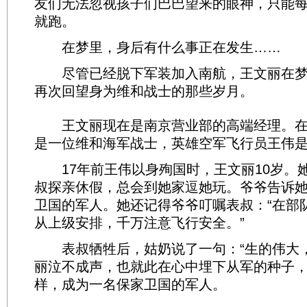
友们无法忽视孩子们巴巴望来的眼神，只能
就跑。
在梦里，身后有什么事正在发生……
尽管已经脱下军装加入南航，王文丽在梦
再次回望身为维和战士的那些岁月。
王文丽现在是南京营业部的高端经理。在
是一位维和海军战士，英雄空军飞行员王伟
17年前王伟以身殉国时，王文丽10岁。
叔探亲休假，总会到她家逗她玩。爷爷告诉
卫国的军人。她还记得爷爷叮嘱表叔：“在部
从上级安排，千万注意飞行安全。”
表叔牺牲后，姑奶说了一句：“生的伟大，
丽泣不成声，也就此在心中埋下从军的种子
样，成为一名保家卫国的军人。