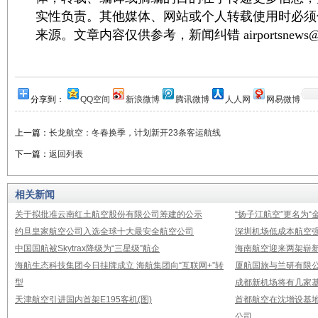
实性负责。其他媒体、网站或个人转载使用时必须
来源。文章内容仅供参考，新闻纠错 airportsnews@1
分享到：
QQ空间
新浪微博
腾讯微博
人人网
网易微博
上一篇：
长龙航空：冬春换季，计划新开23条客运航线
下一篇：
返回列表
相关新闻
关于拟批准云南红土航空股份有限公司筹建的公示
“扬子江航空”更名为“
约旦皇家航空公司入选全球十大最安全航空公司
深圳机场低成本航空强
中国国航被Skytrax降级为“三星级”航企
海南航空迎来两架崭新A3
海航生态科技集团今日挂牌成立 海航集团向“互联网+”转
厦航国旅与兰研有限
型
成都新机场将有几家基
天津航空引进国内首架E195客机(图)
首都航空在沈增设基地
公司