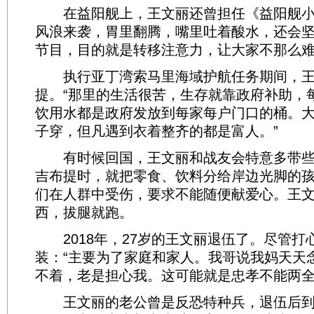
在益阳舰上，王文丽还曾担任《益阳舰小
风浪来袭，胃里翻腾，嘴里吐着酸水，还会
节目，目的就是转移注意力，让大家不那么
执行亚丁湾索马里海域护航任务期间，王
提。“那里的生活很苦，生存就靠政府补助，
饮用水都是政府发放到每家每户门口的桶。
子穿，但凡遇到衣着整齐的都是富人。”
有时候回国，王文丽和战友会特意多带些
吉布提时，就把零食、饮料分给岸边光脚的
们在人群中受伤，要求不能随便献爱心。王
西，拔腿就跑。
2018年，27岁的王文丽退伍了。尽管打
装：“主要为了家庭和家人。我哥说我妈天天
不着，老是担心我。这可能就是忠孝不能两全
王文丽的老公曾是反恐特种兵，退伍后到