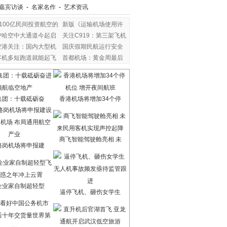
嘉宾访谈
-
名家名作
-
艺术资讯
1100亿民间投资航空的
新版《运输机场使用许
沪哈空中大通道今起启
关注C919：第三架飞机
空港关注：国内大型机
国庆假期民航运行安全
客机多短跑道就能起飞
首都机场：黄金周最后
集团：十载砥砺奋
香港机场将增加34个停
商飞智能驾驶舱亮相 未
骆岗机场将申报建
企业家自制超轻型
逼停飞机、砸伤女学生