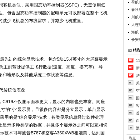
荷航
想客机类似，采用固态功率控制器(SSPC)，无需使用低
春秋
性。包含固态功率控制器的配电单元可以部署在整个飞机
川航
的减少飞机总的布线需求，并减少飞机重量。
大连
海航
长安
精
先进的综合显示技术。包含5块15.4英寸的大屏幕显示
1
为主副驾驶提供主飞行数据(速度、高度、姿态等)、导
新
象和地形以及其他系统工作状态等信息。
沪
关
代传统仪表盘
空
国
919不仅显示面积更大，显示的内容也更丰富。同座
客
英寸的“小”显示屏，且很多内容都是分立显示，单台显示
首
9采用的是“综合显示”技术，各类显示信息经过软件处理
白
上显示多种类型的数据，并且多个显示器之间可以互相切
澳
示技术可与波音B787和空客A350XWB相媲美，达到国
热点