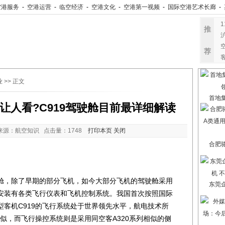
空港服务
-
空港运营
-
临空经济
-
空港文化
-
空港第一视频
-
国际空港艺术长廊
-
推
荐
业
>> 正文
首地
让人看?C919驾驶舱目前最详细解读
来源：航空知识 点击量：
1748
打印本页
关闭
合肥
，除了早期的部分飞机，如今大部分飞机的驾驶舱采用
东莞
安装有各类飞行仪表和飞机控制系统。我国首次按照国际
客机C919的飞行系统处于世界领先水平，航电技术所
X相似，而飞行操控系统则是采用同空客A320系列相似的侧