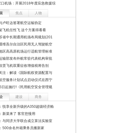
家口机场：开展2018年度应急救援综
策
焦点
人物
与卢旺达签署航空运输协定
架飞机任性飞 这个方案得看看
苏省中长期通用机场布局规划(201
疆维吾尔自治区民用无人驾驶航空
地区高高原机场运行适航管理标准
运输部发布外航常驻代表机构审批
租赁飞机双重征收增值税将告别
关注：解读《国际航权资源配置与
航空服务计划试点启动仪式在西宁
16日起施行!《民用航空安全管理规
企
建设
商务
：悦享全新升级的A350超级经济舱
：新菜来了 客官您慢用
：与同济大学联合成立算法实验室
：500余名外籍乘务员搬新家