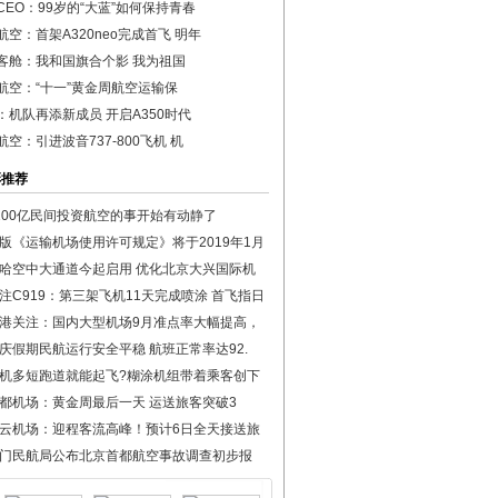
CEO：99岁的“大蓝”如何保持青春
航空：首架A320neo完成首飞 明年
客舱：我和国旗合个影 我为祖国
航空：“十一”黄金周航空运输保
：机队再添新成员 开启A350时代
航空：引进波音737-800飞机 机
彩推荐
100亿民间投资航空的事开始有动静了
版《运输机场使用许可规定》将于2019年1月
哈空中大通道今起启用 优化北京大兴国际机
注C919：第三架飞机11天完成喷涂 首飞指日
港关注：国内大型机场9月准点率大幅提高，
庆假期民航运行安全平稳 航班正常率达92.
机多短跑道就能起飞?糊涂机组带着乘客创下
都机场：黄金周最后一天 运送旅客突破3
云机场：迎程客流高峰！预计6日全天接送旅
门民航局公布北京首都航空事故调查初步报