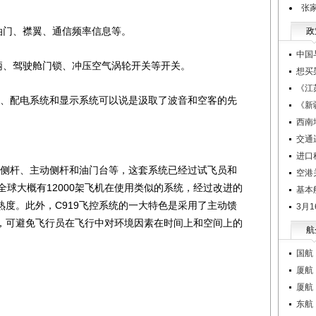
张
门、襟翼、通信频率信息等。
政
中国
、驾驶舱门锁、冲压空气涡轮开关等开关。
想买
《江
、配电系统和显示系统可以说是汲取了波音和空客的先
《新
西南
交通
进口
侧杆、主动侧杆和油门台等，这套系统已经过试飞员和
空港
全球大概有12000架飞机在使用类似的系统，经过改进的
基本
度。此外，C919飞控系统的一大特色是采用了主动馈
3月
，可避免飞行员在飞行中对环境因素在时间上和空间上的
航
国航
厦航
厦航
东航