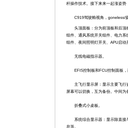
杆操作技术。接下来来一起涨姿势，“
C919驾驶舱视角，goneless/
头顶面板：分为前顶板和后顶板
组件、通风系统开关组件、电力系
组件、夜间照明灯开关、APU启动
无线电磁指示器。
EFIS控制板和FCU控制面板
主飞行显示屏：显示主要飞行姿
屏幕可以切换，互为备份。中间为
折叠式小桌板。
系统综合显示器：显示除直接与
息等。