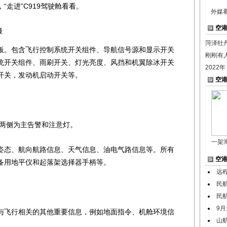
走进”C919驾驶舱看看。
外媒
空
摄
菏泽牡
。包含飞行控制系统开关组件、导航信号源和显示开关
刚刚有
统开关组件、雨刷开关、灯光亮度、风挡和机翼除冰开关
2022
开关，发动机启动开关等。
空
，两侧为主告警和注意灯。
一架
态、航向航路信息、天气信息、油电气路信息等。所有
空
备用地平仪和起落架选择器手柄等。
远程
民航
民
9月
飞行相关的其他重要信息，例如地面指令、机舱环境信
山