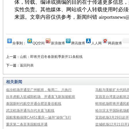
体，转载、编译或摘编的目的在于传递更多信息，
实性负责。其他媒体、网站或个人转载使用时必须
来源。文章内容仅供参考，新闻纠错 airportsnews@1
分享到：
QQ空间
新浪微博
腾讯微博
人人网
网易微博
上一篇：
山航：即将开启冬春新航季新开11条航线
下一篇：
返回列表
相关新闻
临汾机场开通至广州航班，每周二、六执行
马航与美航扩大代码
欣丰虎航入驻咸阳机场 开通直飞新加坡航班
宜昌至台湾直达航班
泰国新时代航空开通合肥至曼谷航线
蚌埠机场即将开通民
武汉机场开通马尔代夫直飞航线
哈尔滨太平国际机场
国航客舱保障CA451重庆—迪拜“渝快”飞行
宜昌机场3月29日起
重庆第二条至美国航线开通
盐城机场12月21日开