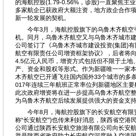
的海航控股(1.79-0.56%，诊股)一直聚焦
多家航企已获政府大额注资，地方政企合作
新一轮发展的契机。
今年3月，海航控股旗下的乌鲁木齐航空引入
机。同月，乌鲁木齐航空又与乌鲁木齐城市建
公司签订了《乌鲁木齐城市建设投资(集团)
航空有限责任公司增资框架协议》，后者将
4.5亿元人民币，增资方式包括但不限于土地
产、资金和股权等形式。作为新疆唯一一家
木齐航空已开通飞往国内国外33个城市的多条航
017年连续三年航班正常率位列新疆地区主
此次政府增资将在进一步提高乌鲁木齐航空
为乌鲁木齐航空后续发展提供强大的资金支
今年8月，海航控股旗下的长安航空有限责
称“长安航空”)也传来利好消息，陕西省空港
公司通过陕西长安航空旅游有限公司向长安航
举是陕西省政府助力长安航空深度融入空港