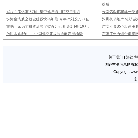
落成
武汉:170亿重大项目集中落户通用航空产业园
云南弥勒市将建一类通
珠海金湾航空新城建设快马加鞭 今年计划投入27亿
深圳机场地产 领航城
转塘一家婚车租赁店整了架直升机 租金2小时10万元
广安引资857亿 通
放眼未来5年——中国低空开放与通航发展趋势
石家庄申办综合保税
关于我们
|
法律声
国际空港信息网版权
Copyright www.
京