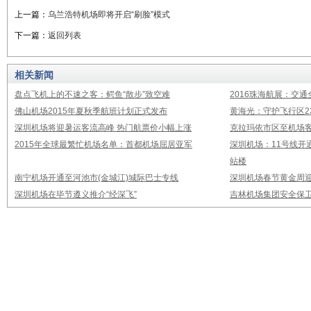
上一篇：
乌兰浩特机场即将开启“刷脸”模式
下一篇：
返回列表
相关新闻
盘点飞机上的不速之客：鳄鱼“散步”致空难
2016珠海航展：交通
佛山机场2015年夏秋季航班计划正式发布
黄海光：守护飞行区23
深圳机场将迎暑运客流高峰 热门航票价小幅上涨
克拉玛依市区至机场
2015年全球最繁忙机场名单：首都机场屈居亚军
深圳机场：11号线开
站楼
南宁机场开通至河池市(金城江)城际巴士专线
深圳机场春节黄金周迎
深圳机场在毕节遵义推介“经深飞”
吉林机场集团安全保卫