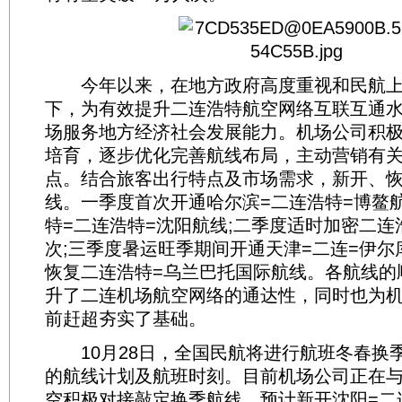
今年以来，在地方政府高度重视和民航上
下，为有效提升二连浩特航空网络互联互通
场服务地方经济社会发展能力。机场公司积
培育，逐步优化完善航线布局，主动营销有
点。结合旅客出行特点及市场需求，新开、
线。一季度首次开通哈尔滨=二连浩特=博鳌
特=二连浩特=沈阳航线;二季度适时加密二连
次;三季度暑运旺季期间开通天津=二连=伊
恢复二连浩特=乌兰巴托国际航线。各航线的
升了二连机场航空网络的通达性，同时也为
前赶超夯实了基础。
10月28日，全国民航将进行航班冬春换
的航线计划及航班时刻。目前机场公司正在
空积极对接敲定换季航线。预计新开沈阳=二