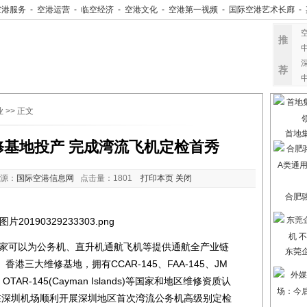
空港服务
-
空港运营
-
临空经济
-
空港文化
-
空港第一视频
-
国际空港艺术长廊
-
推
荐
业
>> 正文
首地
基地投产 完成湾流飞机定检首秀
源：
国际空港信息网
点击量：
1801
打印本页
关闭
合肥
可以为公务机、直升机通航飞机等提供通航全产业链
东莞
三大维修基地，拥有CCAR-145、FAA-145、JM
ds)、OTAR-145(Cayman Islands)等国家和地区维修资质认
在深圳机场顺利开展深圳地区首次湾流公务机高级别定检