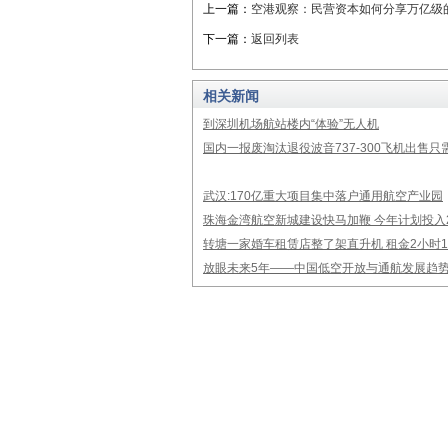
上一篇：
空港观察：民营资本如何分享万亿级
下一篇：
返回列表
相关新闻
到深圳机场航站楼内“体验”无人机
国内一报废淘汰退役波音737-300飞机出售只需
武汉:170亿重大项目集中落户通用航空产业园
珠海金湾航空新城建设快马加鞭 今年计划投入
转塘一家婚车租赁店整了架直升机 租金2小时1
放眼未来5年——中国低空开放与通航发展趋