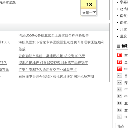
李嘉
的通航蛋糕
18
赵浩
来顶一下
南航
南航
川航
湾流G550公务机北京至上海航线全程体验报告
厦航
150万
海航集团旗下首家专科医院暨北京优联耳鼻咽喉医院顺利
精
落成
空
云南弥勒市将建一类通用机场 总投资10亿元
全
27亿
深圳机场地产 领航城荣获深圳市第三季双冠王
中
0万元
广安引资857亿 通用航空产业城是亮点
首
势
石家庄申办综合保税区获批选址正定国际机场东侧
深
空
中
北
空
2
热点