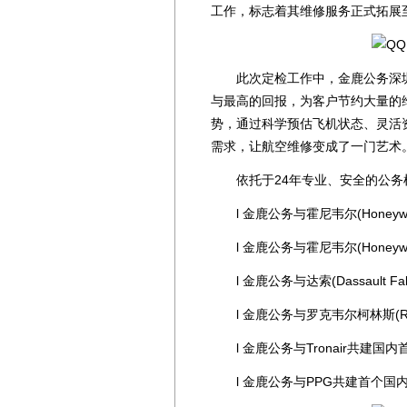
工作，标志着其维修服务正式拓展
此次定检工作中，金鹿公务深圳
与最高的回报，为客户节约大量的
势，通过科学预估飞机状态、灵活
需求，让航空维修变成了一门艺术
依托于24年专业、安全的公务
l 金鹿公务与霍尼韦尔(Honeyw
l 金鹿公务与霍尼韦尔(Honeyw
l 金鹿公务与达索(Dassault F
l 金鹿公务与罗克韦尔柯林斯(Rockw
l 金鹿公务与Tronair共建国
l 金鹿公务与PPG共建首个国