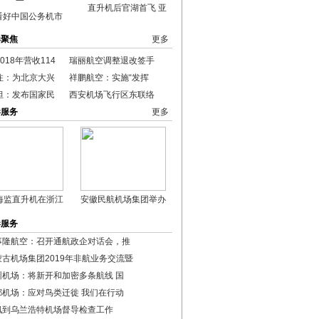
直升机后官湖首飞 亚
看好中国公务机市
港聚焦
更多
018年营收114
瑞丽航空调整退改签手
注：为北京大兴
祥鹏航空：实施“发挥
坦：发布国家民
西安机场飞行区东联络
港服务
更多
海监直升机在浙江
安徽民航机场集团举办
港服务
事隆航空：召开通航政企对话会，推
蒙古机场集团2019年非航业务交流暨
圳机场：将新开和加密多条航线 国
都机场：应对鸟类迁徙 我们在行动
枫到乌兰浩特机场督导检查工作