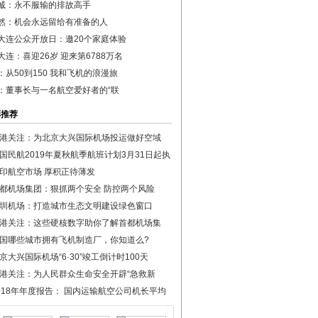
诚：永不服输的排故高手
然：机会永远留给有准备的人
大连公众开放日：邀20个家庭体验
大连：喜迎26岁 迎来第6788万名
：从50到150 我和飞机的浪漫旅
：董事长与一名航空爱好者的“联
彩推荐
港关注：为北京大兴国际机场投运做好空域
国民航2019年夏秋航季航班计划3月31日起执
印航空市场 厚积正待薄发
都机场集团：狠抓两个安全 防控两个风险
圳机场：打造城市生态文明建设绿色窗口
港关注：这些硬核数字助你了解首都机场集
国哪些城市拥有飞机制造厂，你知道么?
京大兴国际机场“6·30”竣工倒计时100天
港关注：为人民群众生命安全开辟“急救新
018年年度报告： 国内运输航空公司机长平均