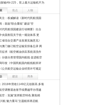
探秘AN-225，世上最大运输机不为
策
焦点
人物
关注：权威解读《新时代民航强国
局：鼓励“联合重组” 建设“空
时代民航强国建设行动纲要》出台
中央国务院关于统一规划体系 更
江省综合交通产业发展实施意见》
与澳门修订航空运输安排备忘录 两
司征求《航空燃油供应系统清洗作
：分级分类管理国内航线 促进航空
局印发《中国民航国内航线航班评
《公共航空运输企业经营许可规定
企
建设
商务
：2018年营收1149亿元创新高 多项
航空调整退改签手续费越早办理越
航空：实施“发挥航空特色 聚焦精
丽川航 魅力重马”主题航班再启航