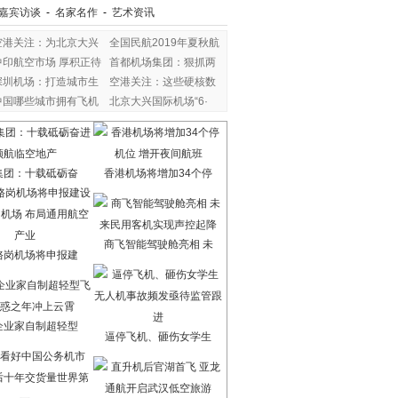
嘉宾访谈
-
名家名作
-
艺术资讯
空港关注：为北京大兴
全国民航2019年夏秋航
中印航空市场 厚积正待
首都机场集团：狠抓两
深圳机场：打造城市生
空港关注：这些硬核数
中国哪些城市拥有飞机
北京大兴国际机场“6·
集团：十载砥砺奋
香港机场将增加34个停
商飞智能驾驶舱亮相 未
骆岗机场将申报建
企业家自制超轻型
逼停飞机、砸伤女学生