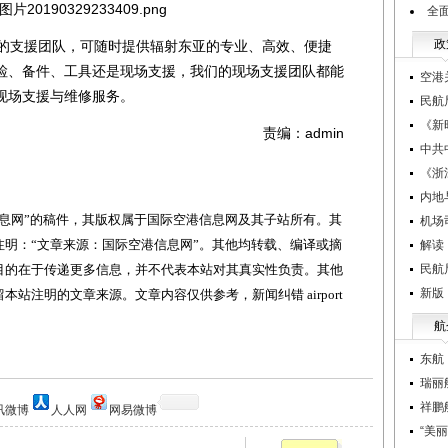
全面
政
的支援团队，可随时提供辐射东亚的专业、高效、便捷
检、备件、工具还是现场支援，我们的现场支援团队都能
空港
现场支援与维修服务。
民航
《新
责编：admin
中共
《浙
内地
网”的稿件，其版权属于国际空港信息网及其子站所有。其
机场
明：“文章来源：国际空港信息网”。其他均转载、编译或摘
解读
目的在于传递更多信息，并不代表本站对其真实性负责。其他
民航
新版
站注明的文章来源。文章内容仅供参考，新闻纠错 airport
航
东航
瑞丽
祥鹏
讯微博
人人网
网易微博
“美