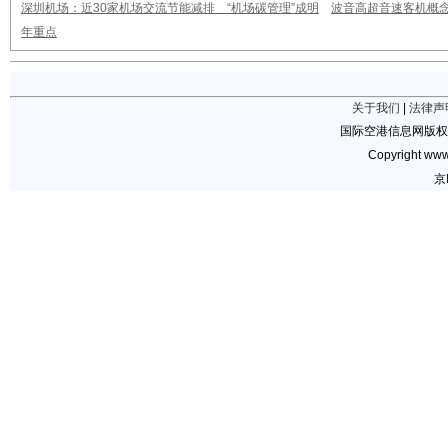
深圳机场：近30家机场交流节能减排 “机场碳管理”成明
波音高超音速客机概念
年重点
关于我们
|
法律声
国际空港信息网版权
Copyright www.
京