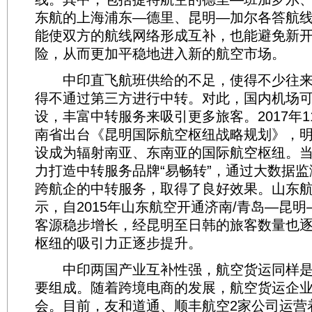
东航的上海浦东—德里、昆明—加尔各答航
能使双方的航线网络形成互补，也能避免新
险，从而更加平稳地进入新的航空市场。
中印直飞航班供给的不足，使得不少往来
得不通过第三方进行中转。对此，国内机场
设，丰富中转服务来吸引更多旅客。2017年
南省出台《昆明国际航空枢纽战略规划》，
设成为辐射南亚、东南亚的国际航空枢纽。
力打造中转服务品牌“易畅转”，通过大数据
跨航企的中转服务，取得了良好效果。山东
示，自2015年山东航空开通济南/青岛—昆
客源稳步增长，经昆明至日韩的旅客数量也
枢纽的吸引力正逐步提升。
中印两国产业互补性强，航空货运同样是
要组成。随着跨境电商的发展，航空货运企
会。目前，友和道通、顺丰航空2家公司运营