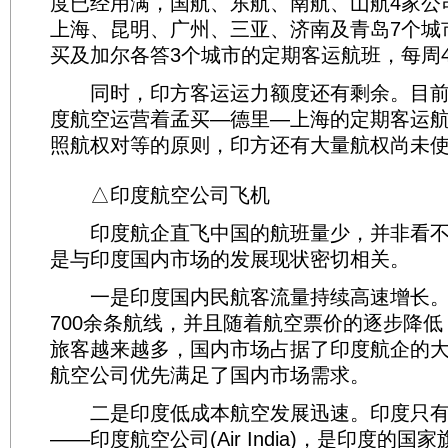
度已经用满，国航、东航、南航、山航4家公
上海、昆明、广州、三亚、济南及青岛7个城
买及加尔各答3个城市的定期客运航班，每周4
同时，印方客运运力额度还有剩余。目前
度航空运营着孟买—德里—上海的定期客运航
照航权对等的原则，印方还有大量航权尚未
△印度航空公司飞机
印度航企直飞中国的航班量少，并非看不
是与印度国内市场的发展现状密切相关。
一是印度国内民航客流量持续高速增长。
700余条航线，并且随着航空票价的逐步降
旅客越来越多，国内市场占据了印度航企的
航空公司优先满足了国内市场需求。
二是印度低成本航空发展迅速。印度只有
——印度航空公司(Air India)，是印度的