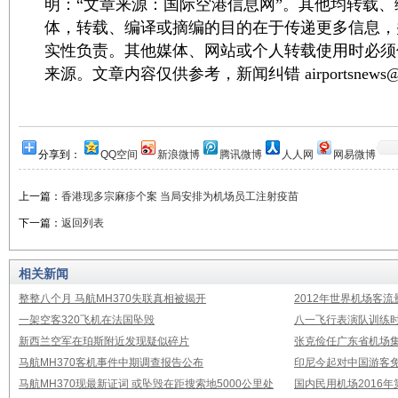
明：“文章来源：国际空港信息网”。其他均转载
体，转载、编译或摘编的目的在于传递更多信息，
实性负责。其他媒体、网站或个人转载使用时必须
来源。文章内容仅供参考，新闻纠错 airportsnews@1
分享到：
QQ空间
新浪微博
腾讯微博
人人网
网易微博
上一篇：
香港现多宗麻疹个案 当局安排为机场员工注射疫苗
下一篇：
返回列表
相关新闻
整整八个月 马航MH370失联真相被揭开
2012年世界机场客流
一架空客320飞机在法国坠毁
八一飞行表演队训练时
新西兰空军在珀斯附近发现疑似碎片
张克俭任广东省机场
马航MH370客机事件中期调查报告公布
印尼今起对中国游客免
马航MH370现最新证词 或坠毁在距搜索地5000公里处
国内民用机场2016