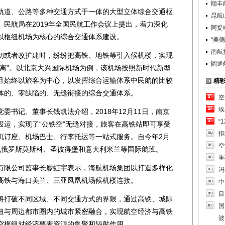
顺丰
道、公路等多种交通方式于一体的大型立体综合交通枢
昆航
民航局在2019年全国民航工作会议上提出，着力深化
阿提
以枢纽机场为核心的综合交通体系建设。
“美
南航
或者改扩建时，纷纷把高铁、地铁等引入候机楼，实现
圆通
距离”。以北京大兴国际机场为例，该机场按照新时代新型
且始终以旅客为中心，以发挥综合运输体系中民航的比较
精
体的、零缺陷的、无缝衔接的综合交通体系。
空
埃
书记、董事长钱凯法介绍，2018年12月11日，南京
“
投运，实现了“公铁空”无缝对接，旅客在高铁站即可享受
拒
机订座、机场巴士、行李托运等一站式服务。自今年2月
空
飞俄罗斯莫斯科、圣彼得堡和意大利米兰等国际航班。
重
限公司监事长廖虹宇表示，海航机场集团以打造多样化
冯
高铁与海口美兰、三亚凤凰机场候机楼连接。
中
目
打破不同区域、不同交通方式的界限，通过高铁、城际
国
纽与周边都市圈内的城市紧密融合，实现航空经济与高铁
波
空枢纽对经济要素资源的集聚和辐射作用。