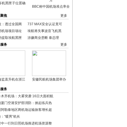
客机黑匣子位置确
BBC称中国机场准点率全
港聚焦
更多
注：透过全国两
737 MAX安全认证竟可
用机场项目场址
埃航将失事波音飞机黑
功提取埃航黑匣
涉嫌商业垄断 泰总理
港服务
更多
海监直升机在浙江
安徽民航机场集团举办
港服务
鲁木齐机场：大雾突袭 16日大面积航
翔厦门空港安护部消防：掀起练兵热
疆阿勒泰地区两机场运输旅客增长超
：“暖男”机长
卫中一行到日照机场推进机场资源整