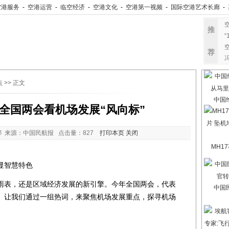
空港服务
-
空港运营
-
临空经济
-
空港文化
-
空港第一视频
-
国际空港艺术长廊
-
推
“
荐
点
>> 正文
中国
全国两会看机场发展“风向标”
 来源：中国民航报 点击量：
827
打印本页
关闭
MH1
显智慧特色
表，还是区域经济发展的新引擎。今年全国两会，代表
中国
。让我们通过一组热词，来聚焦机场发展重点，探寻机场