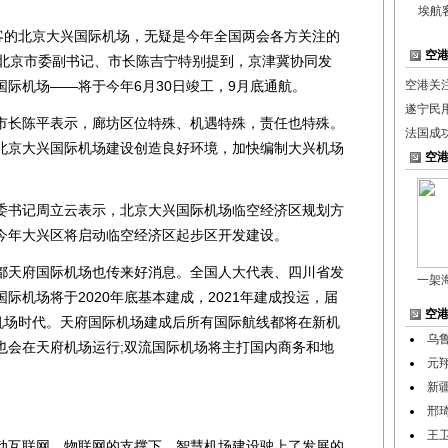
埃航
的北京大兴国际机场，无疑是今年全国两会各方关注的
空
，北京市委副书记、市长陈吉宁特别提到，京津冀协同发
际机场——将于今年6月30日竣工，9月底通航。
空港关
遂宁民
长陈平表示，廊坊区位特殊、机遇特殊，责任也特殊。
法国成
北京大兴国际机场建设创造良好环境，加快编制大兴机场
空
书记周立云表示，北京大兴国际机场临空经济区规划方
今年大兴区将启动临空经济区起步区开发建设。
天府国际机场也传来好消息。全国人大代表、四川省发
一架
际机场将于2020年底基本建成，2021年建成投运，届
空
双机场时代。天府国际机场建成后所有国际航线都将在新机
乌
也会在天府机场运行;双流国际机场将主打国内商务和地
元
新
邢琦
王
互联网、物联网的支撑下，智慧机场建设驶上了发展的