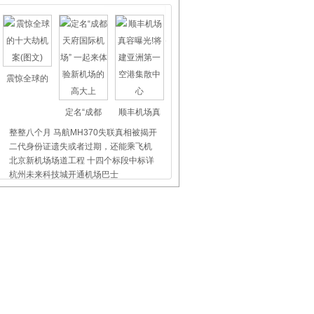
震惊全球的
定名“成都
顺丰机场真
整整八个月 马航MH370失联真相被揭开
二代身份证遗失或者过期，还能乘飞机
北京新机场场道工程 十四个标段中标详
杭州未来科技城开通机场巴士
上海虹桥、浦东机场外币兑换点位置介
昨天东航5509航班没出事，我们都应该
飞机晚点舞
国际儿童节
首都机场爱