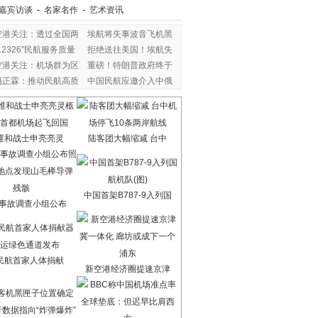
嘉宾访谈
-
名家名作
-
艺术资讯
空港关注：透过全国两
埃航将失事波音飞机黑
12326”民航服务质量
拒绝送往美国！埃航失
空港关注：机场群为区
重磅！特朗普政府终于
冯正霖：推动民航高质
中国民航应邀介入中俄
维和战士申亮亮灵
陆客团大幅缩减 台中
中国首架B787-9入列国
7事故调查小组公布
民航首家人体捐献
新空港经济圈提速京津