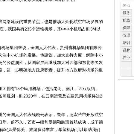
热点
服务
航线
网络建设的重要节点，也是推动大众化航空市场发展的
保障
底，我国共有235个运输机场，其中中小机场占到3/4以
管理
培训
机场集团来说，全国人大代表，贵州省机场集团有限公
品牌
关注中小机场的发展。他建议，加大支持力度，解除中小
产业
场的公益属性，从国家层面继续加大对西部和东北等欠发
度，进一步明确地方政府职责，提升地方政府对机场的重
团拥有15个民用机场，包括昆明、丽江、西双版纳、
照规划，到2020年，在云南运营及在建民用机场将达2
。
的全国人大代表线晓云表示，去年，德宏芒市开放航空
口岸。前不久，芒市—缅甸曼德勒航班首航成功，成了德
“德宏风景优美，旅游资源丰富，希望机场可以帮助我们