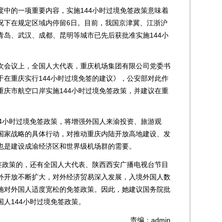
的一项重要内容，实施144小时过境免签政策意味着
况下在规定区域内停留6日。目前，我国京津冀、江浙沪
青岛、武汉、成都、昆明等城市已先后获批准实施144小
会议上，全国人大代表，重庆机场集团有限公司党委书
于在重庆实行144小时过境免签的建议》，公安部对此作
重庆市航空口岸实施144小时过境免签政策，并建议在重
小时过境免签政策，将增强外国人来渝投资、旅游观
国家战略的具体行动，对推动重庆内陆开放高地建设、发
也是建设成渝经济区和世界级机场群的需要。
政策的，还有全国人大代表、陕西西安广播电视台节目
外开放不断扩大，对外经济贸易深入发展，入境外国人数
施对外国人适度宽松的免签政策。因此，她建议国务院批
人144小时过境免签政策。
责编：admin