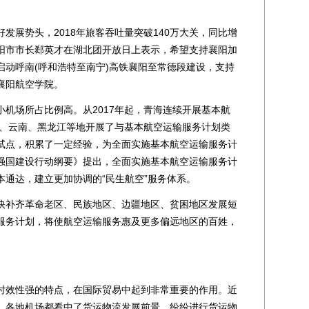
展势头，2018年旅客吞吐量突破140万大关，同比增
襄阳市市长郄英才在湖北团开放日上表示，希望支持襄阳加
启动呼南(呼和浩特至南宁)高铁襄阳至常德段建设，支持
襄阳航空学院。
场所占比例高。从2017年起，青海连续开展基本航
疆、云南、黑龙江等地开展了与基本航空运输服务计划类
试点，积累了一定经验，为全面实施基本航空运输服务计
强国建设行动纲要》提出，全面实施基本航空运输服务计
本通达，建立更加协调的“民生航空”服务体系。
补齐革命老区、民族地区、边疆地区、贫困地区发展短
服务计划，将使航空运输服务惠及更多偏远地区的百姓，
效性强的特点，在国际贸易中起到非常重要的作用。近
，各地机场都看中了货运物流发展前景，纷纷进行货运物