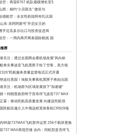
航空：再迎B767 机队规模增长至5
山西：相约“小丑医生” 微笑与
哈德航空：全女性机组阿布扎比国
德山东·东阿阿胶号”开启女王的
携手厄瓜多尔出口与投资促进局
航空：一周内再开两条国际航线 国
彩推荐
港关注：透过全国两会看机场发展“风向标
航将失事波音飞机黑匣子给了空客，美方很
12326”民航服务质量监督电话正式开通
绝送往美国！埃航失事客机黑匣子将由法国
港关注：机场群为区域发展按下“加速键”
磅！特朗普政府终于宣布停飞波音737 MAX
正霖：推动民航高质量发展 向建设民航强
国民航应邀介入中俄远程宽体客机CR929项
内96架737MAX飞机暂停运营 256个航班更换
音737 MAX再现空难 业内：同机型是否停飞