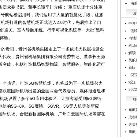
海航
集团党委书记、董事长谭平川介绍：“重庆机场十分注重
政
3号航站楼启用时，我们运用了大量的智慧化手段，让旅
重庆机场打造的智慧机场正式进入2.0时代，先后推出了自
中共
刷脸”通关、室内导航系统、行李可视化系统等一大批“黑科
《浙
行体验。
内地
机场
的贵阳，贵州省机场集团走上了一条依托大数据推进全
解读
大代表，贵州省机场集团有限公司党委书记、董事长王勇
民航
所突破，包括打造机场智慧物流、智慧服务、智能化运行
新版
《石
浙江
一个热词。打造5G智慧机场，也将成为下一步机场努力
20
都双流国际机场出发的全国两会代表委员、媒体报道组和
机场设置了多个5G应用体验区，让旅客感受到5G网络
航
的5G+8K、5G魔镜、5GVR、5G无人机等创新应
东航
国际机场、合肥新桥国际机场、广州白云国际机场等都在
成都
达美
川航