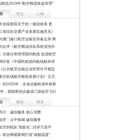
物流2019年“航空物流收益管理”
策
焦点
人物
中央国务院关于统一规划体系 更
江省综合交通产业发展实施意见》
与澳门修订航空运输安排备忘录 两
司征求《航空燃油供应系统清洗作
：分级分类管理国内航线 促进航空
局印发《中国民航国内航线航班评
《公共航空运输企业经营许可规定
家庄机场航空枢纽发展计划》正式
：到2020年，全省运输机场年旅客
22年，我国将初步建成三级低空飞行
企
建设
商务
四川：诚信服务 放心消费
航空：云中锦城 诚信服务
航空的机队“老龄化” 16岁只是平
：联合网易新闻打造“成都温度”