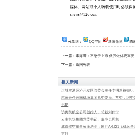
媒体、网站或个人转载使用时必须保留本
snews@126.com
分享到：
QQ空间
新浪微博
腾
上一篇：
李海鹰：不急于上市 做强做优更重要
下一篇：
返回列表
相关新闻
运城空港经济开发区管委会主任李明造被撤职
赵家云任云南机场集团党委委员、常委，纪委
书记
访奥凯航空公司创始人、总裁刘伟宁
云南机场集团党委书记、董事长周凯
成都航空董事长庄浩刚：国产ARJ21飞机运营
更好