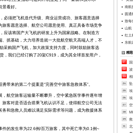
前景看好。
南航
圆通
，必须把飞机迭代升级、商业运营成功、旅客愿意选择
致每
为旅客愿意选择、航空公司愿意使用、真正具备市场竞争
山航
为，应该将国产大飞机的研发上升为国家战略。在制造方
红土
端、抓基础，大力培养造就一大批航空航天高端人才，不
东航
鼓励采购国产飞机，加大政策支持力度，同时鼓励旅客选
精
货，我们已经订购了20架C919，成为其全球首发用户，
国
波
相
坠
带来的第二个提案是“完善空中旅客急救体系”。
埃
，航空旅客运输量不断攀升，空中紧急医学事件逐年增
埃
、旅客对是否适合搭乘飞机认识不足，使得航空公司无法
空
医务和急救人员难以满足实际需求等问题，成为救援体系
M
救
北
发生率为22.6例/百万旅客，其中死亡率为0.1例~