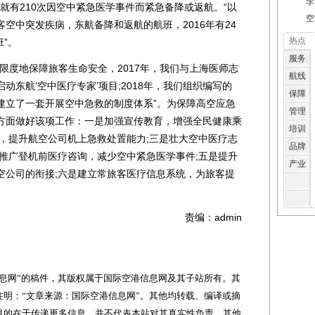
李
行中就有210次因空中紧急医学事件而紧急备降或返航。“以
空
空中突发疾病，东航备降和返航的航班，2016年有24
热点
班”。
服务
度地保障旅客生命安全，2017年，我们与上海医师志
航线
东航‘空中医疗专家’项目;2018年，我们组织编写的
保障
建立了一套开展空中急救的制度体系”。为保障高空应急
管理
方面做好该项工作：一是加强宣传教育，增强全民健康乘
培训
训，提升航空公司机上急救处置能力;三是壮大空中医疗志
品牌
是推广登机前医疗咨询，减少空中紧急医学事件;五是提升
产业
空公司的衔接;六是建立常旅客医疗信息系统，为旅客提
责编：admin
网”的稿件，其版权属于国际空港信息网及其子站所有。其
明：“文章来源：国际空港信息网”。其他均转载、编译或摘
目的在于传递更多信息，并不代表本站对其真实性负责。其他