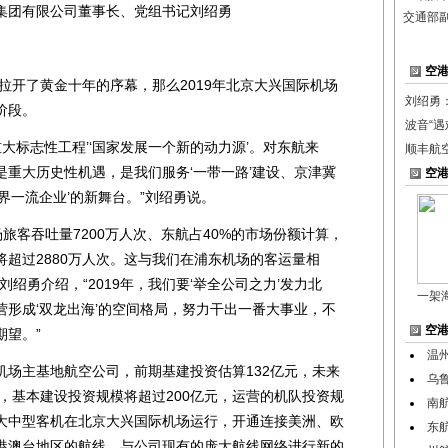
团有限公司董事长、党组书记刘绍勇
交通部
空
拉开了黄金十年的序幕，那么2019年北京大兴国际机场
刘绍勇
阶段。
波音“遇
标志性工程’‘国家发展一个新的动力源’。对东航来
顺丰航空
重大历史性机遇，是我们服务‘一带一路’建设、京津冀
空
界一流企业’的新舞台。”刘绍勇说。
旅客吞吐量7200万人次、东航占40%的市场份额计算，
超过2880万人次。这与我们在浦东机场的客运量相
绍勇介绍，“2019年，我们要‘举全公司之力’发力北
一架
形成‘双龙出海’的空间格局，努力干出一番大事业，不
空
期望。”
温
主基地航空公司，前期基建投资估算132亿元，未来
乌
中，基本建设投资规模将超过200亿元，运营的机队投资规
南
0架大中型客机在北京大兴国际机场运行，开通连接美洲、欧
东
港澳台地区的航线，与公司现有的庞大航线网络进行新的