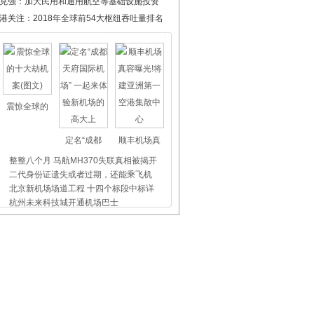
克强：加大民用和通用航空等基础设施投资
港关注：2018年全球前54大枢纽吞吐量排名
震惊全球的
定名“成都
顺丰机场真
整整八个月 马航MH370失联真相被揭开
二代身份证遗失或者过期，还能乘飞机
北京新机场场道工程 十四个标段中标详
杭州未来科技城开通机场巴士
上海虹桥、浦东机场外币兑换点位置介
昨天东航5509航班没出事，我们都应该