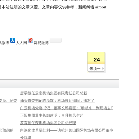
站注明的文章来源。文章内容仅供参考，新闻纠错 airport
讯微博
人人网
网易微博
24
来顶一下
唐学范任云南机场集团有限责任公司总裁
委员、纪委
汕头市委书记陈茂辉：机场搬到揭阳，搬对了
白云机场党委书记、董事长邱嘉臣：“动起来，到现场去!”
正阳集团董事长邹建明：直升机风乍起
罗育德任深圳机场集团公司总经理
比预想的
向深化改革要红利——访杭州萧山国际机场有限公司董事
长沈坚