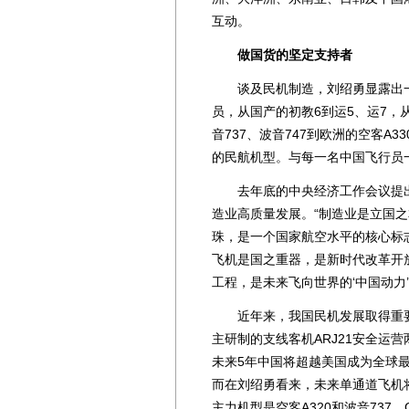
互动。
做国货的坚定支持者
谈及民机制造，刘绍勇显露出一
员，从国产的初教6到运5、运7，从
音737、波音747到欧洲的空客A3
的民航机型。与每一名中国飞行员
去年底的中央经济工作会议提出，
造业高质量发展。“制造业是立国
珠，是一个国家航空水平的核心标
飞机是国之重器，是新时代改革开
工程，是未来飞向世界的‘中国动力’
近年来，我国民机发展取得重要突破
主研制的支线客机ARJ21安全运营
未来5年中国将超越美国成为全球
而在刘绍勇看来，未来单通道飞机
主力机型是空客A320和波音737