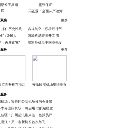
副部长王昌顺
接
冯正霖：全面从严治党
港聚焦
更多
：抓住历史性机
吉祥航空：积极践行节
难”：346人
菏泽机场即将开工 青
：再迎B767
埃塞坠机后中国率先发
港服务
更多
海监直升机在浙江
安徽民航机场集团举办
港服务
州机场：安检同公安机场分局召开警
鲁木齐国际机场：将启用T2航站楼空
航新疆：广州前汛期来临，签派员严
航浙江：又一名新机长首次单飞