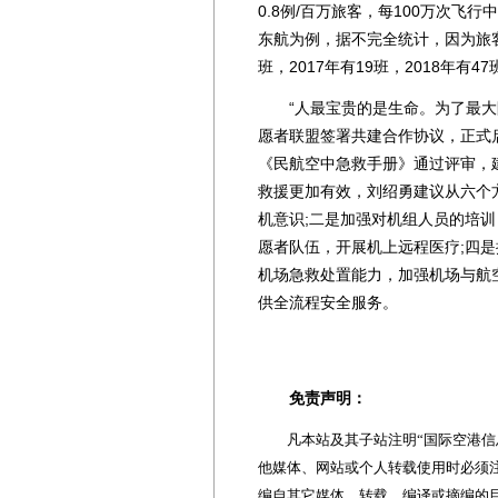
0.8例/百万旅客，每100万次飞
东航为例，据不完全统计，因为旅客
班，2017年有19班，2018年有47
“人最宝贵的是生命。为了最大限
愿者联盟签署共建合作协议，正式启动
《民航空中急救手册》通过评审，
救援更加有效，刘绍勇建议从六个
机意识;二是加强对机组人员的培
愿者队伍，开展机上远程医疗;四
机场急救处置能力，加强机场与航
供全流程安全服务。
免责声明：
凡本站及其子站注明“国际空港信息
他媒体、网站或个人转载使用时必须注
编自其它媒体，转载、编译或摘编的