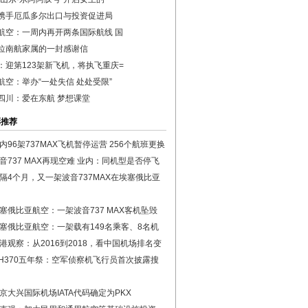
携手厄瓜多尔出口与投资促进局
航空：一周内再开两条国际航线 国
位南航家属的一封感谢信
：迎第123架新飞机，将执飞重庆=
航空：举办“一处失信 处处受限”
四川：爱在东航 梦想课堂
彩推荐
内96架737MAX飞机暂停运营 256个航班更换
音737 MAX再现空难 业内：同机型是否停飞
隔4个月，又一架波音737MAX在埃塞俄比亚
塞俄比亚航空：一架波音737 MAX客机坠毁
塞俄比亚航空：一架载有149名乘客、8名机
港观察：从2016到2018，看中国机场排名变
H370五年祭：空军侦察机飞行员首次披露搜
京大兴国际机场IATA代码确定为PKX