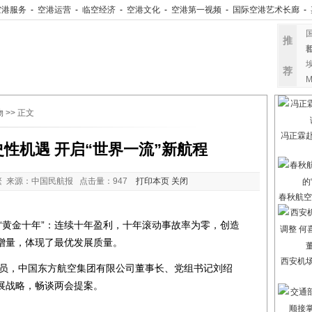
空港服务
-
空港运营
-
临空经济
-
空港文化
-
空港第一视频
-
国际空港艺术长廊
-
推
荐
物
>> 正文
冯正霖
性机遇 开启“世界一流”新航程
 来源：中国民航报 点击量：
947
打印本页
关闭
春秋航空
金十年”：连续十年盈利，十年滚动事故率为零，创造
增量，体现了最优发展质量。
西安机
员，中国东方航空集团有限公司董事长、党组书记刘绍
展战略，畅谈两会提案。