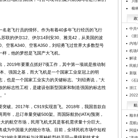
川
榆
政
中共
名老飞行员的情怀。作为有着40多年飞行经历的飞行
《浙
苏联的伊尔12、伊尔14到安30、雅克42，从美国的波
内地
30、空客A340、空客A350，刘绍勇飞过世界大多数型号
机场
一样，他的梦想是飞国产大飞机。
解读
2019年要重点抓好7项工作，其中第一项就是推动制
民航
之本、强国之基，而大飞机是一个国家工业皇冠上的明
新版
志，也是一个国家工业实力的关键标志。”刘绍勇说，“大
《石
放的标志性工程，是建设创新型国家和制造强国的标志性
浙江
。”
20
航
。2017年，C919实现首飞。2018年，我国首款自
两周年，总订单量突破500架。而国际航协(IATA)预测，
顺丰
最大的航空市场，民用飞机尤其是客机需求量十分巨大。
昆航
将成为中国最大的细分市场。目前，全球民机市场中短程
阿提
，C919的主要指标与这两种机型处于同一量级和技术水
“美