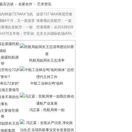
嘉宾访谈
-
名家名作
-
艺术资讯
国内96架737MAX飞机
波音737 MAX再现空难
暂
相隔4个月，又一架波音
埃塞俄比亚航空：一架
埃塞俄比亚航空：一架
空港观察：从2016到20
MH370五年祭：空军侦
北京大兴国际机场IATA
察
赴新疆民航调
民航局副局长王志清率
研
有位72岁的“
中航工业林左鸣“临时
冯正霖：民航局将一如
场主要领导调
整